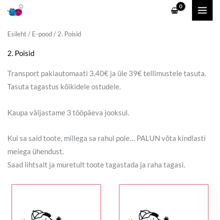
Skip
to
content
Esileht
/
E-pood
/ 2. Poisid
2. Poisid
Transport pakiautomaati 3,40€ ja üle 39€ tellimustele tasuta.
Tasuta tagastus kõikidele ostudele.
Kaupa väljastame 3 tööpäeva jooksul.
Kui sa said toote, millega sa rahul pole… PALUN võta kindlasti
meiega ühendust.
Saad lihtsalt ja muretult toote tagastada ja raha tagasi.