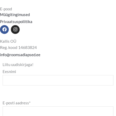
E-pood
Müügitingimused
Privaatsuspoliitika
F
I
a
n
c
s
e
t
Kallis OÜ
b
a
Reg. kood 14683824
o
g
o
r
info@roomsadlapsed.ee
k
a
m
Liitu uudiskirjaga!
Eesnimi
E-posti aadress*