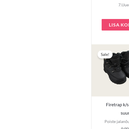
7.Uue
LISA KO
Sale!
Firetrap k/
suu
Poiste jalanõ
9,9