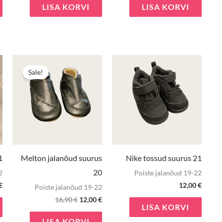
LISA KORVI
LISA KORVI
Algne
Praegune
hind
hind
Sale!
oli:
on:
16,90 €.
12,00 €.
1
Melton jalanõud suurus
Nike tossud suurus 21
20
2
Poiste jalanõud 19-22
€
12,00
€
Poiste jalanõud 19-22
16,90
€
12,00
€
LISA KORVI
LISA KORVI