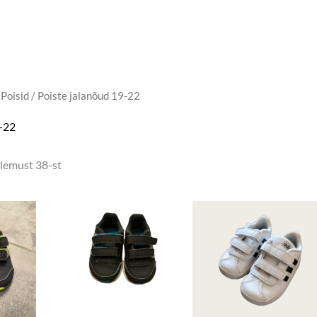
 Poisid
/ Poiste jalanõud 19-22
9-22
lemust 38-st