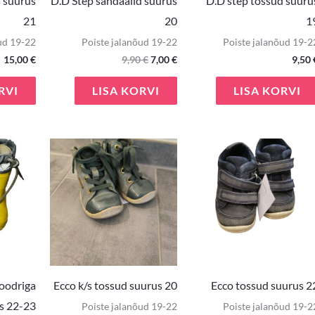
 suurus
D.D Step sandaalid suurus
D.D step tossud suuru
21
20
1
ud 19-22
Poiste jalanõud 19-22
Poiste jalanõud 19-2
15,00
€
9,90
€
7,00
€
9,50
RVI
LISA KORVI
LISA KORVI
oodriga
Ecco k/s tossud suurus 20
Ecco tossud suurus 2
s 22-23
Poiste jalanõud 19-22
Poiste jalanõud 19-2