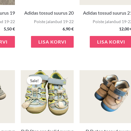
urus 19
Adidas tossud suurus 20
Adidas tossud suurus 2
ud 19-22
Poiste jalanõud 19-22
Poiste jalanõud 19-2
5,50
€
6,90
€
12,00
RVI
LISA KORVI
LISA KORVI
Algne
Praegune
hind
hind
Sale!
oli:
on:
9,90 €.
7,00 €.