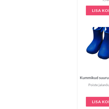
LISA KO
Kummikud suuru
Poiste jalanõ
LISA KO