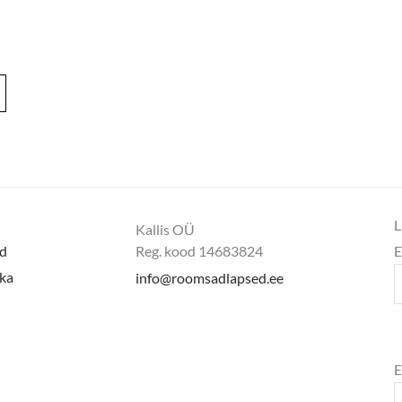
L
Kallis OÜ
d
Reg. kood 14683824
E
ika
info@roomsadlapsed.ee
E