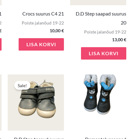
1
Crocs suurus C4 21
D.D Step saapad suurus
20
2
Poiste jalanõud 19-22
€
10,00
€
Poiste jalanõud 19-22
13,00
€
LISA KORVI
LISA KORVI
Algne
Praegune
hind
hind
Sale!
oli:
on:
11,90 €.
9,00 €.