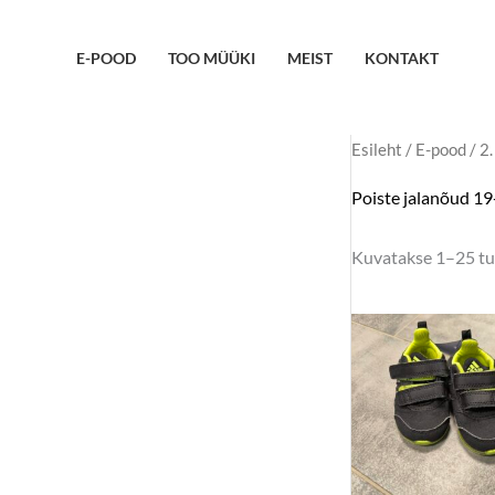
Skip
to
E-POOD
TOO MÜÜKI
MEIST
KONTAKT
content
Esileht
/
E-pood
/
2.
Poiste jalanõud 1
Kuvatakse 1–25 tu