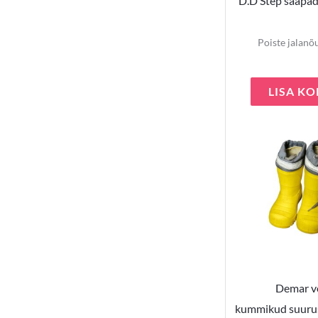
D.D Step saapad
Poiste jalanõ
LISA KO
Demar v
kummikud suuru