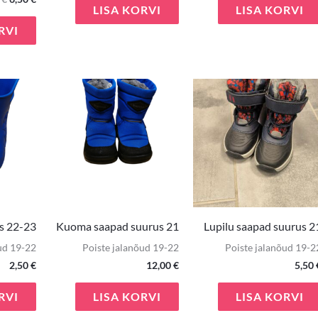
LISA KORVI
LISA KORVI
RVI
s 22-23
Kuoma saapad suurus 21
Lupilu saapad suurus 2
ud 19-22
Poiste jalanõud 19-22
Poiste jalanõud 19-2
2,50
€
12,00
€
5,50
RVI
LISA KORVI
LISA KORVI