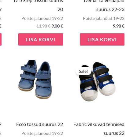
s
D.D Step tossud suurus
Demar talvesaapad
9
20
suurus 22-23
2
Poiste jalanõud 19-22
Poiste jalanõud 19-22
€
11,90
€
9,00
€
9,90
€
LISA KORVI
LISA KORVI
Algne
Praeg
hind
hind
Sale!
oli:
on:
9,00 €.
7,00 €.
2
Ecco tossud suurus 22
Fabric vilkuvad tennised
suurus 22
2
Poiste jalanõud 19-22