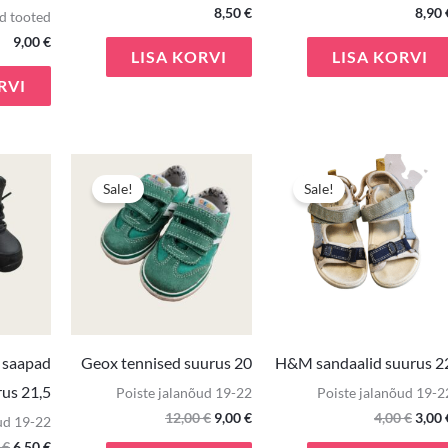
8,50
€
8,90
d tooted
9,00
€
LISA KORVI
LISA KORVI
RVI
Algne
Praegune
Algne
Praegune
Algn
hind
hind
hind
hind
hind
Sale!
Sale!
oli:
on:
oli:
on:
oli:
9,90 €.
6,50 €.
12,00 €.
9,00 €.
4,00 
s saapad
Geox tennised suurus 20
H&M sandaalid suurus 2
rus 21,5
Poiste jalanõud 19-22
Poiste jalanõud 19-2
12,00
€
9,00
€
4,00
€
3,00
ud 19-22
0
€
6,50
€