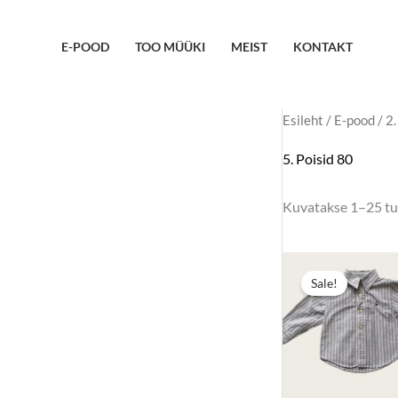
Skip
to
E-POOD
TOO MÜÜKI
MEIST
KONTAKT
content
Esileht
/
E-pood
/
2.
5. Poisid 80
Kuvatakse 1–25 tu
Sale!