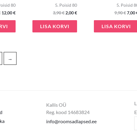
Poisid 80
5. Poisid 80
5. Poisid 8
€
12,00
€
3,90
€
2,00
€
9,90
€
7,00
RVI
LISA KORVI
LISA KORVI
→
L
Kallis OÜ
d
Reg. kood 14683824
E
ika
info@roomsadlapsed.ee