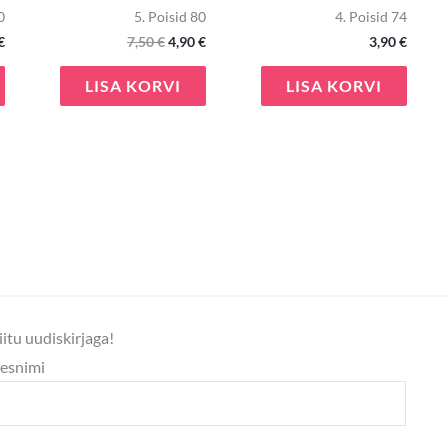
0
5. Poisid 80
4. Poisid 74
€
7,50
€
4,90
€
3,90
€
LISA KORVI
LISA KORVI
iitu uudiskirjaga!
esnimi