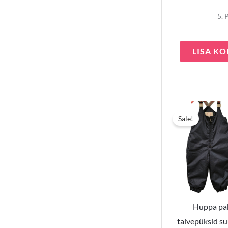
5. 
LISA KO
Sale!
Huppa pa
talvepüksid s