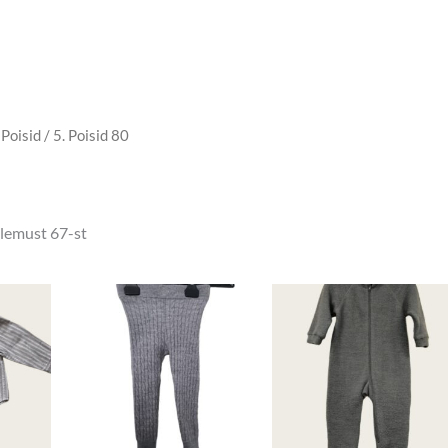
 Poisid
/ 5. Poisid 80
lemust 67-st
Algne
Praegune
hind
hind
oli:
on:
4,50 €.
3,00 €.