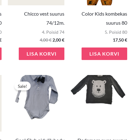
s
Chicco vest suurus
Color Kids kombekas
0
74/12m.
suurus 80
0
4. Poisid 74
5. Poisid 80
€
4,00
€
2,00
€
17,50
€
LISA KORVI
LISA KORVI
e
Praegune
Algne
Praegune
hind
hind
hind
Sale!
on:
oli:
on:
€.
2,00 €.
7,00 €.
3,50 €.