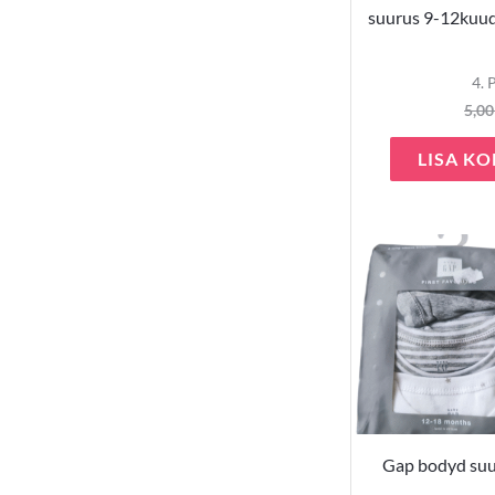
suurus 9-12kuud
4. 
5,0
LISA KO
Gap bodyd suu