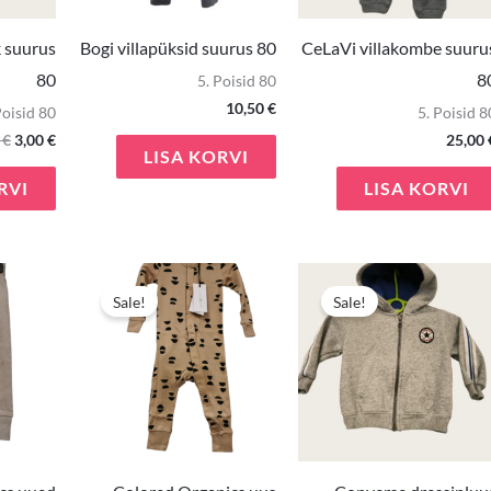
k suurus
Bogi villapüksid suurus 80
CeLaVi villakombe suuru
80
8
5. Poisid 80
10,50
€
Poisid 80
5. Poisid 8
0
€
3,00
€
25,00
LISA KORVI
RVI
LISA KORVI
Algne
Praegune
Algne
Praegune
Algn
hind
hind
hind
hind
hind
Sale!
Sale!
oli:
on:
oli:
on:
oli:
9,90 €.
7,90 €.
13,50 €.
9,90 €.
3,90 