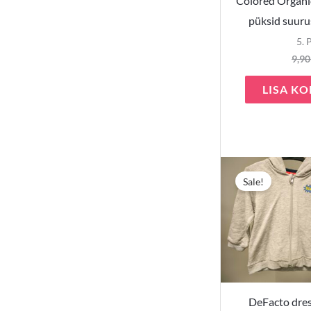
Colored Organi
püksid suuru
5. 
9,9
LISA KO
Sale!
DeFacto dres