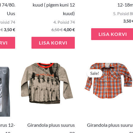
 74/80.
kuud ( pigem kuni 12
12-18m
Uus
kuud)
5. Poisid 8
3,50
Poisid 74
4. Poisid 74
0
€
3,50
€
6,50
€
4,00
€
LISA KORVI
RVI
LISA KORVI
Algn
hind
Sale!
oli:
5,90 
rus 12-
Girandola pluus suurus
Girandola pluus suuru