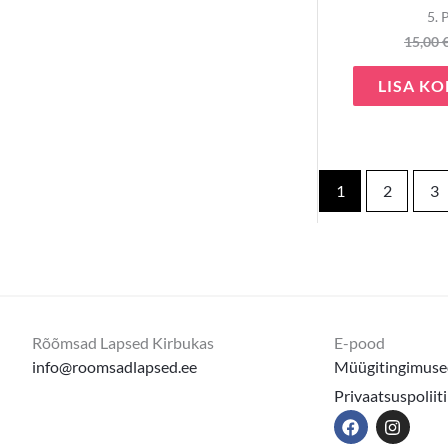
5. 
15,00
LISA KO
1
2
3
Rõõmsad Lapsed Kirbukas
E-pood
info@roomsadlapsed.ee
Müügitingimuse
Privaatsuspoliit
F
I
a
n