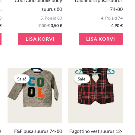
s
Cool Club pidulik body
Dadamora pusa suurus
.
suurus 80
74-80
0
5. Poisid 80
4. Poisid 74
€
7,00
€
3,50
€
4,90
€
LISA KORVI
LISA KORVI
Algne
Praegune
Algne
Praeg
hind
hind
hind
hind
Sale!
Sale!
oli:
on:
oli:
on:
3,00 €.
1,50 €.
5,90 €.
4,00 €.
s
F&F pusa suurus 74-80
Fagottino vest suurus 12-