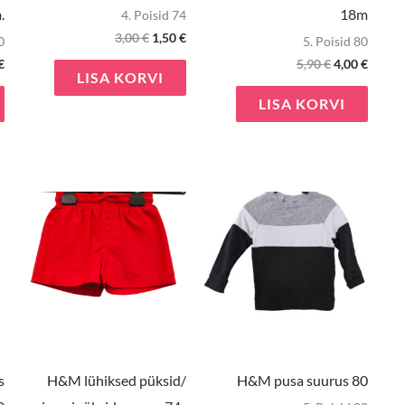
.
18m
4. Poisid 74
3,00
€
1,50
€
0
5. Poisid 80
€
5,90
€
4,00
€
LISA KORVI
LISA KORVI
e
Praegune
hind
on:
€.
4,00 €.
s
H&M lühiksed püksid/
H&M pusa suurus 80