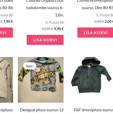
cs uued
Colored Organics uus
Converse dressipluu
s 80-86
tudukombe suurus 6-
suurus 18m 80-85
12m.
Poisid 80
5. Poisid 8
0
€
7,90
€
3,90
€
2,00
3. Poisid 68
13,50
€
9,90
€
RVI
LISA KORVI
LISA KORVI
Algne
Praegune
Algne
Praegune
hind
hind
hind
hind
Sale!
oli:
on:
oli:
on:
5,00 €.
3,50 €.
6,50 €.
4,00 €.
sipluus
Desigual pluus suurus 12
F&F dressipluus suuru