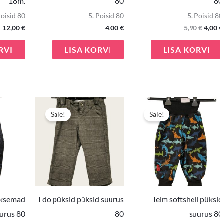
18m.
80
8
Poisid 80
5. Poisid 80
5. Poisid 8
12,00
€
4,00
€
5,90
€
4,00
RVI
LISA KORVI
LISA KORVI
Algne
Praegune
Algne
Praegune
Algn
hind
hind
hind
hind
hind
Sale!
Sale!
oli:
on:
oli:
on:
oli:
15,00 €.
12,00 €.
3,90 €.
2,00 €.
9,90 
ksemad
I do püksid püksid suurus
Ielm softshell püksi
uurus 80
80
suurus 8