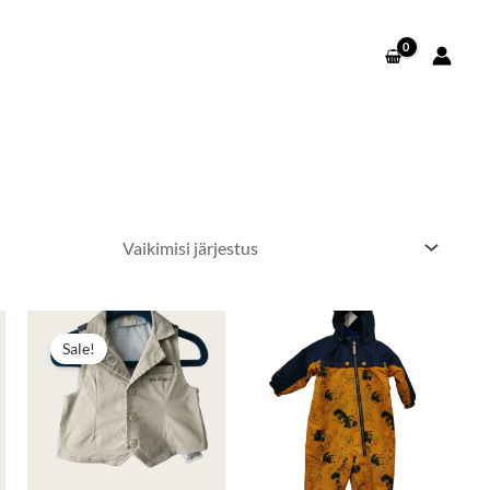
Algne
Praegune
hind
hind
Sale!
oli:
on:
4,00 €.
2,00 €.