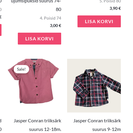
0
ujumsipüksid suurus 74-
5. Poisid 80
3,90
€
80
0
€
4. Poisid 74
LISA KORVI
3,00
€
LISA KORVI
e
Praegune
Algne
Praegune
hind
hind
hind
Sale!
on:
oli:
on:
€.
7,00 €.
7,50 €.
4,90 €.
d
Jasper Conran triiksärk
Jasper Conran triiksärk
0
suurus 12-18m.
suurus 9-12m