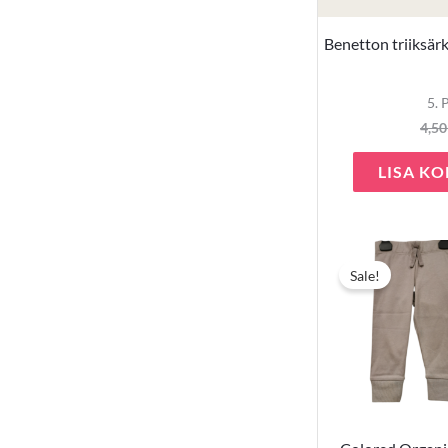
Benetton triiksär
5. 
4,5
LISA KO
Sale!