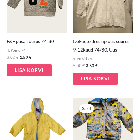
F&F pusa suurus 74-80
DeFacto dressipluus suurus
9-12kuud 74/80. Uus
4. Poisid 74
3,00
€
1,50
€
4. Poisid 74
5,00
€
3,50
€
LISA KORVI
LISA KORVI
Algne
Praegune
hind
hind
Sale!
Sale!
oli:
on:
7,90 €.
5,00 €.