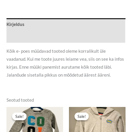
Kirjeldus
Lisainfo
Kõik e- poes müüdavad tooted oleme korralikult üle
vaadanud. Kui me toote juures leiame vea, siis on see ka infos
kirjas. Enne müüki panemist aurutame kõik tooted läbi.
Jalanõude sisetalla pikkus on mõõdetud äärest ääreni.
Seotud tooted
Algne
Praegune
Algne
Praegune
hind
hind
hind
hind
Sale!
Sale!
Sale!
Sale!
oli:
on:
oli:
on:
3,00 €.
1,50 €.
5,00 €.
3,50 €.