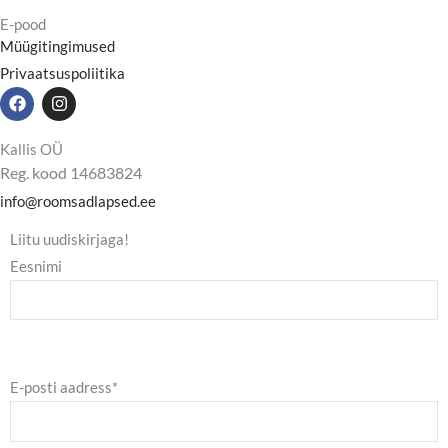
E-pood
Müügitingimused
Privaatsuspoliitika
F
I
a
n
c
s
e
t
Kallis OÜ
b
a
Reg. kood 14683824
o
g
o
r
info@roomsadlapsed.ee
k
a
m
Liitu uudiskirjaga!
Eesnimi
E-posti aadress*