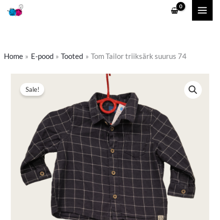
Skip
to
content
Home
E-pood
Tooted
Tom Tailor triiksärk suurus 74
Tom
Algne
Praegune
Sale!
Tailor
hind
hind
triiksärk
suurus
oli:
on:
74
3,90 €.
2,90 €.
kogus