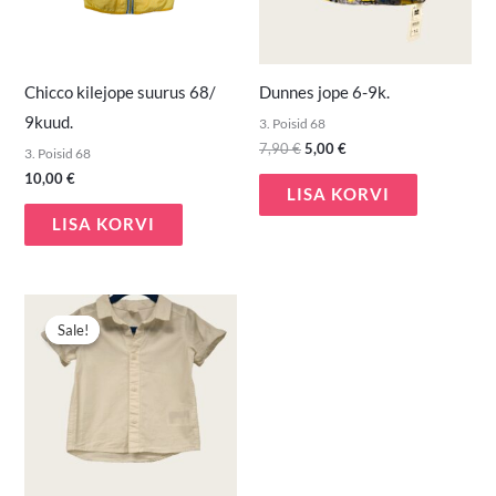
Chicco kilejope suurus 68/
Dunnes jope 6-9k.
9kuud.
3. Poisid 68
7,90
€
5,00
€
3. Poisid 68
10,00
€
LISA KORVI
LISA KORVI
Algne
Praegune
hind
hind
Sale!
Sale!
oli:
on:
4,50 €.
2,50 €.