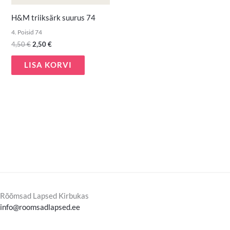
H&M triiksärk suurus 74
4. Poisid 74
4,50
€
2,50
€
LISA KORVI
Rõõmsad Lapsed Kirbukas
info@roomsadlapsed.ee