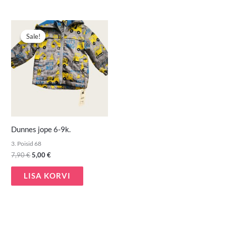
Algne
Praegune
hind
hind
Sale!
Sale!
oli:
on:
7,90 €.
5,00 €.
Dunnes jope 6-9k.
3. Poisid 68
7,90
€
5,00
€
LISA KORVI