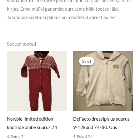
vaadanud. Kui me toote juures leiame vea, siis on see ka infos
kirjas. Enne müüki panemist aurutame kõik tooted läbi.
Jalanõude sisetalla pikkus on mõõdetud äärest ääreni.
Seotud tooted
Algne
Praegune
hind
hind
Sale!
Sale!
oli:
on:
5,00 €.
3,50 €.
Newbie limited edition
DeFacto dressipluus suurus
kootud kombe suurus 74
9-12kuud 74/80. Uus
4. Poisid 74
4. Poisid 74