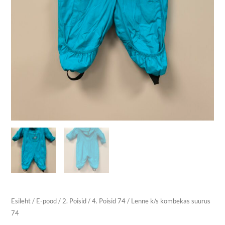
Esileht
/
E-pood
/
2. Poisid
/
4. Poisid 74
/ Lenne k/s kombekas suurus
74