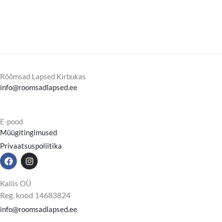
Rõõmsad Lapsed Kirbukas
info@roomsadlapsed.ee
E-pood
Müügitingimused
Privaatsuspoliitika
F
I
a
n
c
s
e
t
Kallis OÜ
b
a
Reg. kood 14683824
o
g
o
r
info@roomsadlapsed.ee
k
a