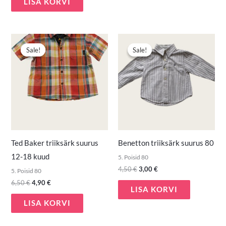
LISA KORVI
Algne
Praegune
Algne
Praegune
hind
hind
hind
hind
Sale!
Sale!
Sale!
Sale!
oli:
on:
oli:
on:
6,50 €.
4,90 €.
4,50 €.
3,00 €.
Ted Baker triiksärk suurus
Benetton triiksärk suurus 80
12-18 kuud
5. Poisid 80
4,50
€
3,00
€
5. Poisid 80
6,50
€
4,90
€
LISA KORVI
LISA KORVI