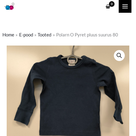
Skip
to
content
Home
E-pood
Tooted
Polarn O Pyret pluus suurus 80