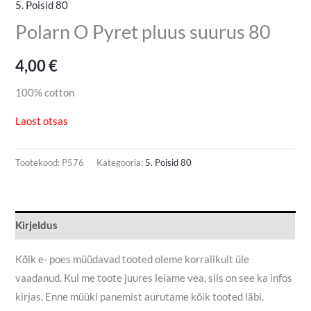
5. Poisid 80
Polarn O Pyret pluus suurus 80
4,00
€
100% cotton
Laost otsas
Tootekood:
P576
Kategooria:
5. Poisid 80
Kirjeldus
Kõik e- poes müüdavad tooted oleme korralikult üle
vaadanud. Kui me toote juures leiame vea, siis on see ka infos
kirjas. Enne müüki panemist aurutame kõik tooted läbi.