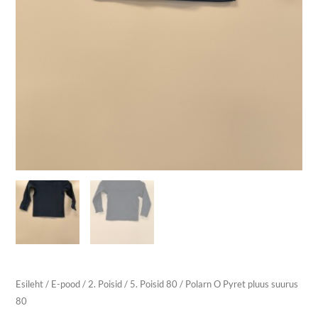
Esileht
/
E-pood
/
2. Poisid
/
5. Poisid 80
/ Polarn O Pyret pluus suurus
80