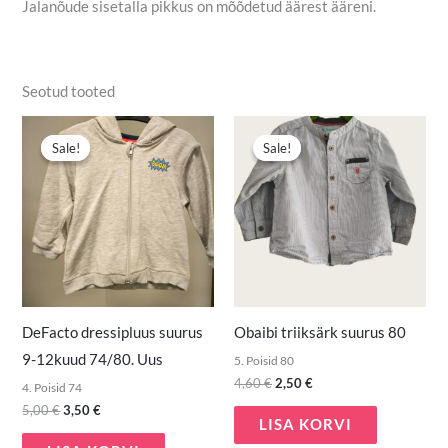
Jalanõude sisetalla pikkus on mõõdetud äärest ääreni.
Seotud tooted
Algne
Praegune
Algne
Praegune
hind
hind
hind
hind
Sale!
Sale!
Sale!
Sale!
oli:
on:
oli:
on:
5,00 €.
3,50 €.
4,60 €.
2,50 €.
DeFacto dressipluus suurus
Obaibi triiksärk suurus 80
9-12kuud 74/80. Uus
5. Poisid 80
4,60
€
2,50
€
4. Poisid 74
5,00
€
3,50
€
LISA KORVI