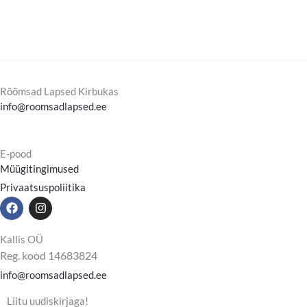
Rõõmsad Lapsed Kirbukas
info@roomsadlapsed.ee
E-pood
Müügitingimused
Privaatsuspoliitika
F
I
a
n
c
s
e
t
Kallis OÜ
b
a
Reg. kood 14683824
o
g
o
r
info@roomsadlapsed.ee
k
a
m
Liitu uudiskirjaga!