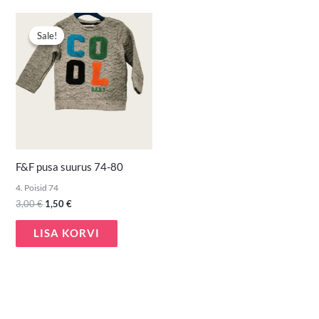
Algne
Praegune
hind
hind
Sale!
Sale!
oli:
on:
3,00 €.
1,50 €.
F&F pusa suurus 74-80
4. Poisid 74
3,00
€
1,50
€
LISA KORVI