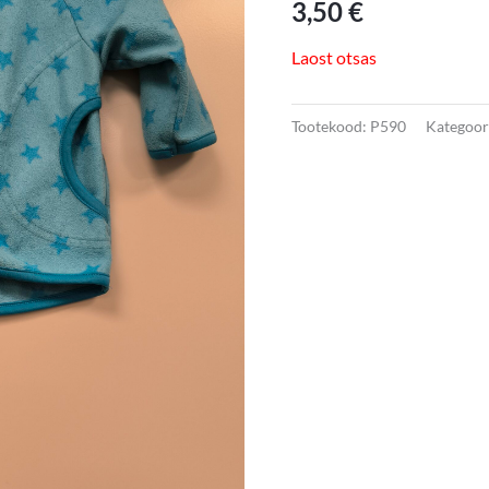
3,50
€
Laost otsas
Tootekood:
P590
Kategoor