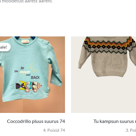
on mõõdetud äärest ääreni.
Algne
Praegune
hind
hind
Sale!
Sale!
oli:
on:
3,90 €.
2,50 €.
Coccodrillo pluus suurus 74
Tu kampsun suurus 
4. Poisid 74
3. Po