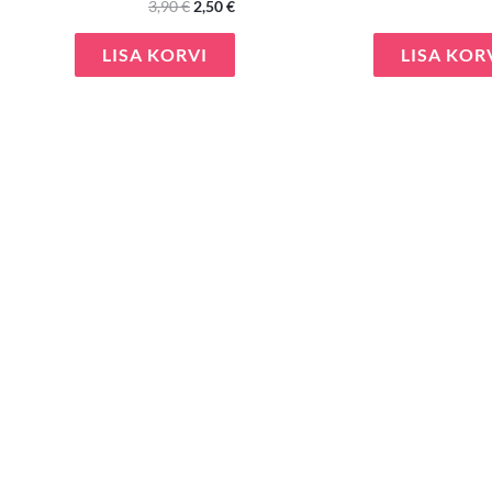
3,90
€
2,50
€
LISA KORVI
LISA KOR
e