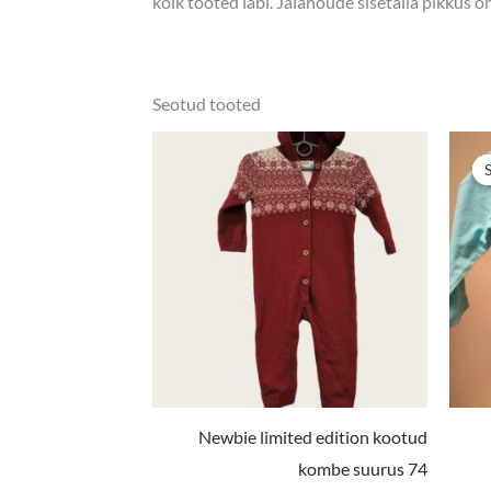
kõik tooted läbi. Jalanõude sisetalla pikkus 
Seotud tooted
Newbie limited edition kootud
kombe suurus 74