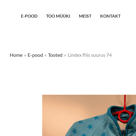
Skip
to
E-POOD
TOO MÜÜKI
MEIST
KONTAKT
content
Home
E-pood
Tooted
Lindex fliis suurus 74