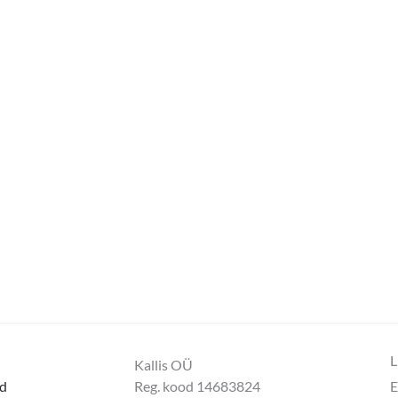
L
Kallis OÜ
d
Reg. kood 14683824
E