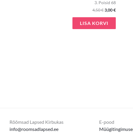
3. Poisid 68
4,50
€
3,00
€
LISA KORVI
Rõõmsad Lapsed Kirbukas
E-pood
info@roomsadlapsed.ee
Müügitingimuse