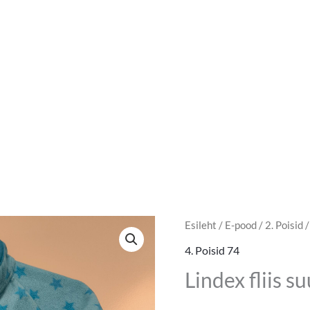
Esileht
/
E-pood
/
2. Poisid
4. Poisid 74
Lindex fliis s