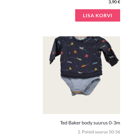
3,90
€
LISA KORVI
Ted Baker body suurus 0-3m
1. Poisid suurus 50-56