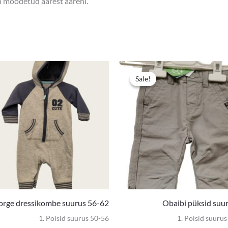
on mõõdetud äärest ääreni.
Sale!
Sale!
rge dressikombe suurus 56-62
Obaibi püksid suu
1. Poisid suurus 50-56
1. Poisid suuru