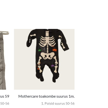
Algne
Praegune
hind
hind
oli:
on:
10,00 €.
5,00 €.
rus 59
Mothercare toakombe suurus 1m.
s 50-56
1. Poisid suurus 50-56