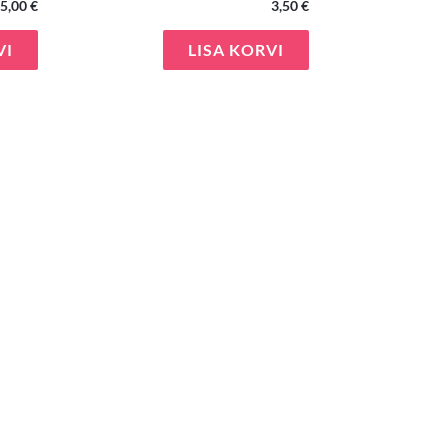
5,00
€
3,50
€
VI
LISA KORVI