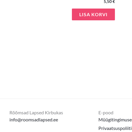
5,50
€
LISA KORVI
Rõõmsad Lapsed Kirbukas
E-pood
info@roomsadlapsed.ee
Müügitingimuse
Privaatsuspoliit