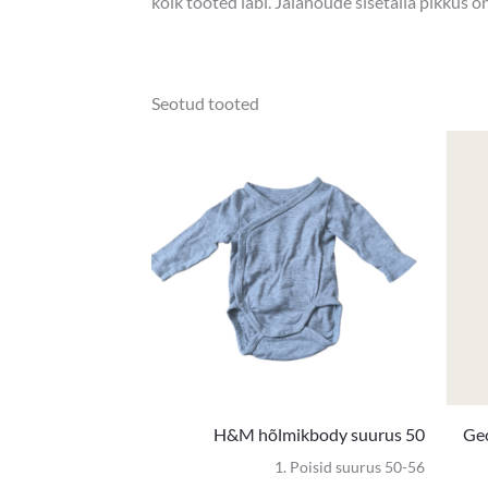
kõik tooted läbi. Jalanõude sisetalla pikkus 
Seotud tooted
H&M hõlmikbody suurus 50
Geo
1. Poisid suurus 50-56