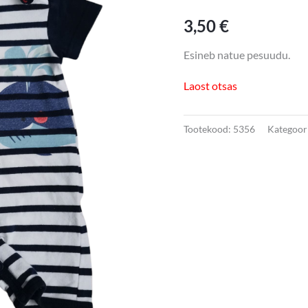
3,50
€
Esineb natue pesuudu.
Laost otsas
Tootekood:
5356
Kategoor