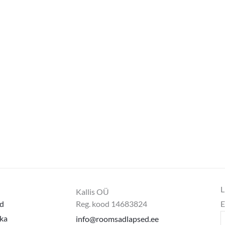
L
Kallis OÜ
d
Reg. kood 14683824
E
ika
info@roomsadlapsed.ee