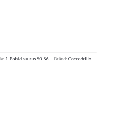
ia:
1. Poisid suurus 50-56
Bränd:
Coccodrillo