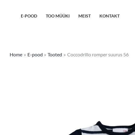
Skip
to
E-POOD
TOO MÜÜKI
MEIST
KONTAKT
content
Home
E-pood
Tooted
Coccodrillo romper suurus 56