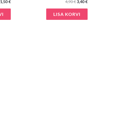
1,50
€
4,90
€
3,40
€
VI
LISA KORVI