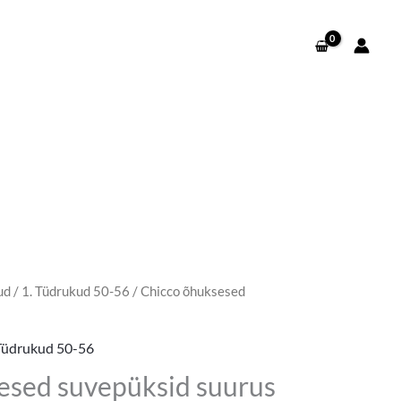
ud
/
1. Tüdrukud 50-56
/ Chicco õhuksesed
 Tüdrukud 50-56
esed suvepüksid suurus