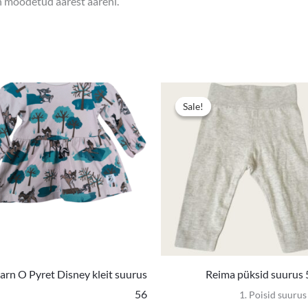
on mõõdetud äärest ääreni.
e
Sale!
Sale!
arn O Pyret Disney kleit suurus
Reima püksid suurus
56
1. Poisid suuru