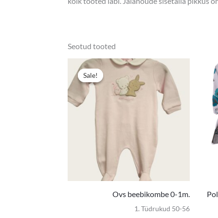
kõik tooted läbi. Jalanõude sisetalla pikkus 
Seotud tooted
Algne
Praegun
hind
hind
Sale!
Sale!
oli:
on:
5,90 €.
3,90 €.
Ovs beebikombe 0-1m.
Pol
1. Tüdrukud 50-56