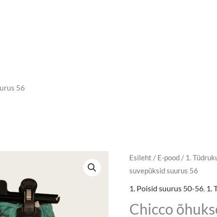
urus 56
Chicco
Esileht
/
E-pood
/
1. Tüdruk
suvepüksid suurus 56
õhuksesed
suvepüksid
1. Poisid suurus 50-56
,
1.
suurus
Chicco õhuks
56