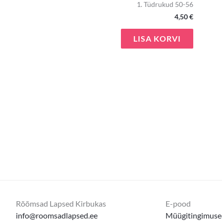
1. Tüdrukud 50-56
4,50
€
LISA KORVI
Rõõmsad Lapsed Kirbukas
E-pood
info@roomsadlapsed.ee
Müügitingimuse