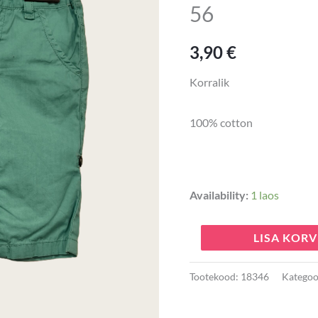
56
kogus
3,90
€
Korralik
100% cotton
Availability:
1 laos
LISA KORV
Tootekood:
18346
Kategoo