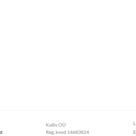
L
Kallis OÜ
d
Reg. kood 14683824
E