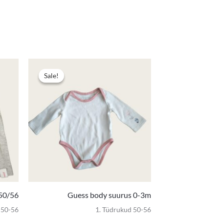
Algne
Praegune
Algne
Praegune
hind
hind
hind
hind
Sale!
Sale!
oli:
on:
oli:
on:
3,00 €.
1,50 €.
4,90 €.
3,40 €.
 50/56
Guess body suurus 0-3m
s 50-56
1. Tüdrukud 50-56