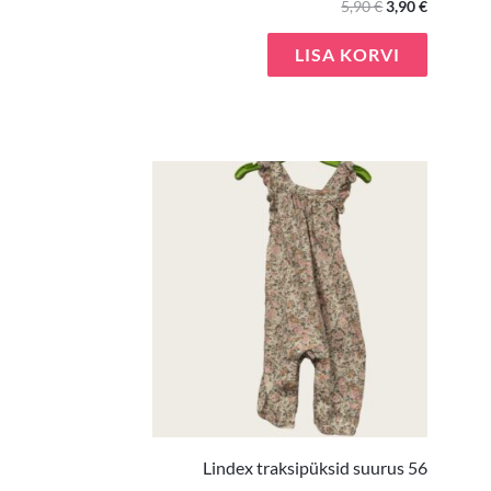
5,90
€
3,90
€
LISA KORVI
Lindex traksipüksid suurus 56