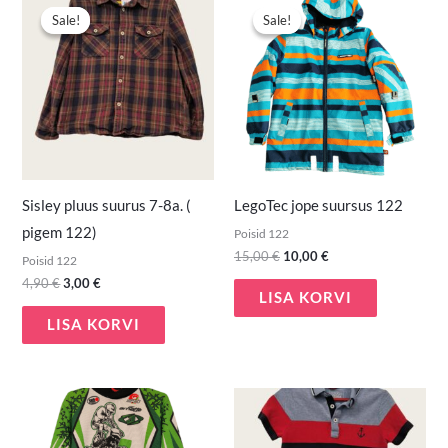
hind
hind
hind
hind
Sale!
Sale!
Sale!
Sale!
oli:
on:
oli:
on:
4,90 €.
3,00 €.
15,00 €.
10,00 €.
Sisley pluus suurus 7-8a. (
LegoTec jope suursus 122
pigem 122)
Poisid 122
15,00
€
10,00
€
Poisid 122
4,90
€
3,00
€
LISA KORVI
LISA KORVI