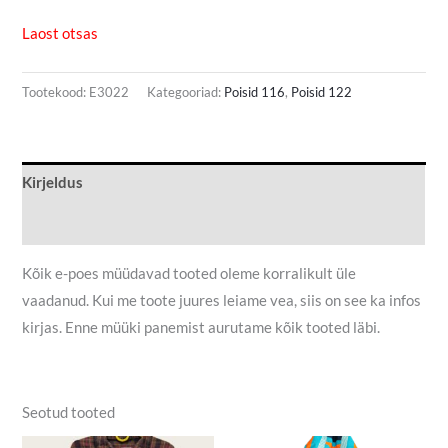
Laost otsas
Tootekood:
E3022
Kategooriad:
Poisid 116
,
Poisid 122
Kirjeldus
Lisainfo
Kõik e-poes müüdavad tooted oleme korralikult üle
vaadanud. Kui me toote juures leiame vea, siis on see ka infos
kirjas. Enne müüki panemist aurutame kõik tooted läbi.
Seotud tooted
Algne
Praegune
Algne
Praegune