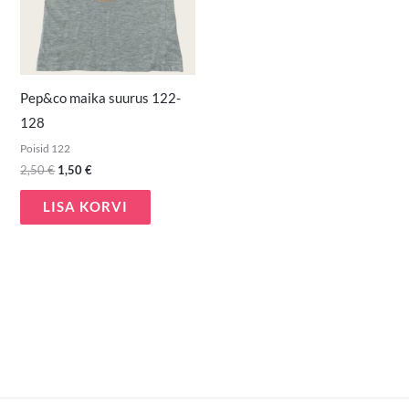
Pep&co maika suurus 122-
128
Poisid 122
2,50
€
1,50
€
LISA KORVI