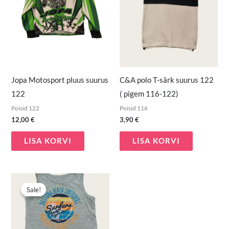
Jopa Motosport pluus suurus
C&A polo T-särk suurus 122
122
( pigem 116-122)
Poisid 122
Poisid 116
12,00
€
3,90
€
LISA KORVI
LISA KORVI
Algne
Praegune
hind
hind
Sale!
Sale!
oli:
on:
2,50 €.
1,50 €.