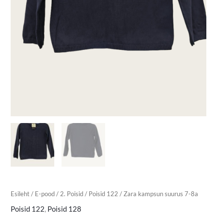
Esileht
/
E-pood
/
2. Poisid
/
Poisid 122
/ Zara kampsun suurus 7-8a
Poisid 122
,
Poisid 128