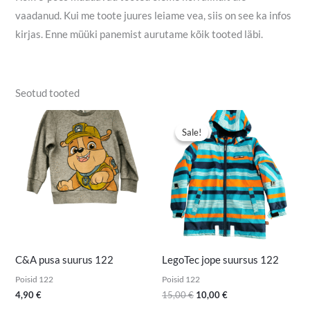
vaadanud. Kui me toote juures leiame vea, siis on see ka infos
kirjas. Enne müüki panemist aurutame kõik tooted läbi.
Seotud tooted
Algne
Praegune
hind
hind
Sale!
Sale!
oli:
on:
15,00 €.
10,00 €.
C&A pusa suurus 122
LegoTec jope suursus 122
Poisid 122
Poisid 122
4,90
€
15,00
€
10,00
€