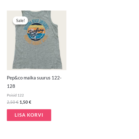
Algne
Praegune
hind
hind
Sale!
Sale!
oli:
on:
2,50 €.
1,50 €.
Pep&co maika suurus 122-
128
Poisid 122
2,50
€
1,50
€
LISA KORVI