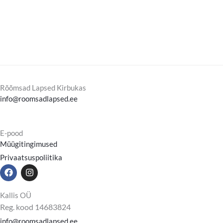
Rõõmsad Lapsed Kirbukas
info@roomsadlapsed.ee
E-pood
Müügitingimused
Privaatsuspoliitika
F
I
a
n
c
s
e
t
Kallis OÜ
b
a
Reg. kood 14683824
o
g
o
r
info@roomsadlapsed.ee