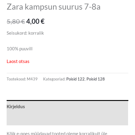
Zara kampsun suurus 7-8a
5,80
€
4,00
€
Seisukord: korralik
100% puuvill
Laost otsas
Tootekood:
M439
Kategooriad:
Poisid 122
,
Poisid 128
Kirjeldus
Lisainfo
Kõik e-poes müüdavad tooted oleme korralikult üle