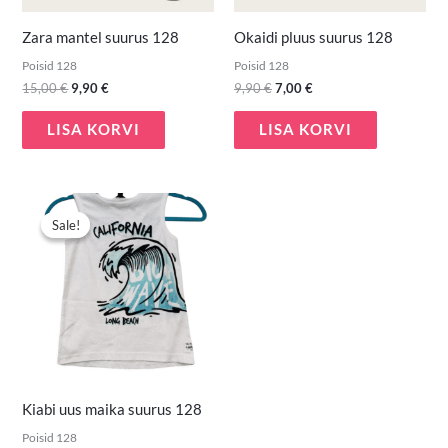
Zara mantel suurus 128
Okaidi pluus suurus 128
Poisid 128
Poisid 128
15,00
€
9,90
€
9,90
€
7,00
€
LISA KORVI
LISA KORVI
Algne
Praegune
hind
hind
Sale!
Sale!
oli:
on:
3,00 €.
2,00 €.
Kiabi uus maika suurus 128
Poisid 128