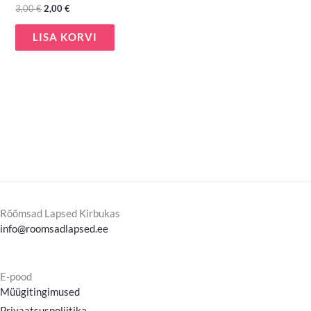
3,00
€
2,00
€
LISA KORVI
Rõõmsad Lapsed Kirbukas
info@roomsadlapsed.ee
E-pood
Müügitingimused
Privaatsuspoliitika