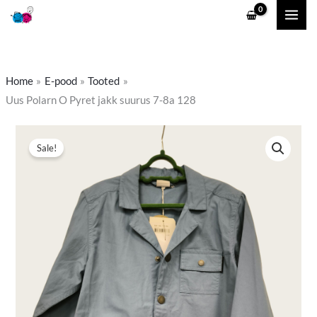
Skip
to
content
Home
E-pood
Tooted
Uus Polarn O Pyret jakk suurus 7-8a 128
Uus
Algne
Praegune
Sale!
Polarn
hind
hind
O
Pyret
oli:
on:
jakk
12,90 €.
8,90 €.
suurus
7-
8a
128
kogus