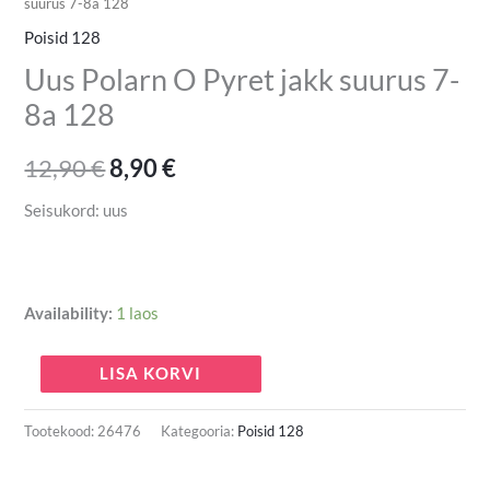
suurus 7-8a 128
Poisid 128
Uus Polarn O Pyret jakk suurus 7-
8a 128
12,90
€
8,90
€
Seisukord: uus
Availability:
1 laos
LISA KORVI
Tootekood:
26476
Kategooria:
Poisid 128