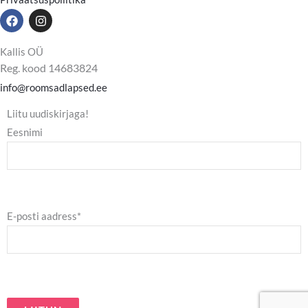
F
I
a
n
c
s
e
t
Kallis OÜ
b
a
Reg. kood 14683824
o
g
o
r
info@roomsadlapsed.ee
k
a
m
Liitu uudiskirjaga!
Eesnimi
E-posti aadress*