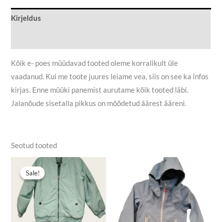
Kirjeldus
Lisainfo
Kõik e- poes müüdavad tooted oleme korralikult üle
vaadanud. Kui me toote juures leiame vea, siis on see ka infos
kirjas. Enne müüki panemist aurutame kõik tooted läbi.
Jalanõude sisetalla pikkus on mõõdetud äärest ääreni.
Seotud tooted
Algne
Praegune
hind
hind
Sale!
Sale!
oli:
on:
18,90 €.
12,00 €.