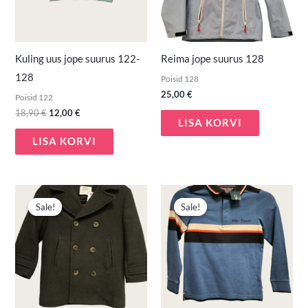
Kuling uus jope suurus 122-
Reima jope suurus 128
128
Poisid 128
25,00
€
Poisid 122
18,90
€
12,00
€
LISA KORVI
LISA KORVI
Algne
Praegune
Algne
Praegune
hind
hind
hind
hind
Sale!
Sale!
Sale!
Sale!
oli:
on:
oli:
on:
15,00 €.
9,90 €.
9,90 €.
7,00 €.