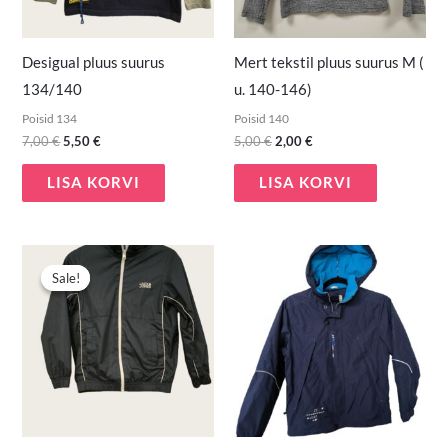
Desigual pluus suurus
Mert tekstil pluus suurus M (
134/140
u. 140-146)
Poisid 134
Poisid 140
7,00
€
5,50
€
5,00
€
2,00
€
LISA KORVI
LISA KORVI
Algne
Praegune
hind
hind
Sale!
Sale!
oli:
on:
19,90 €.
14,50 €.