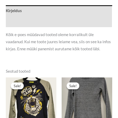
Kirjeldus
Lisainfo
Kõik e-poes müüdavad tooted oleme korralikult üle
vaadanud. Kui me toote juures leiame vea, siis on see ka infos
kirjas. Enne müüki panemist aurutame kõik tooted läbi.
Seotud tooted
Algne
Praegune
Algne
Praegune
hind
hind
hind
hind
Sale!
Sale!
Sale!
Sale!
oli:
on:
oli:
on:
7,00 €.
5,50 €.
5,00 €.
2,00 €.