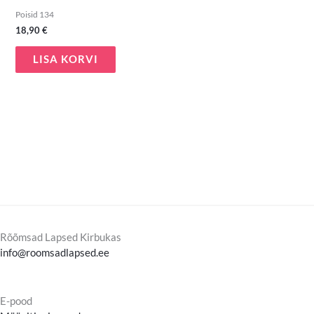
Poisid 134
18,90
€
LISA KORVI
Rõõmsad Lapsed Kirbukas
info@roomsadlapsed.ee
E-pood