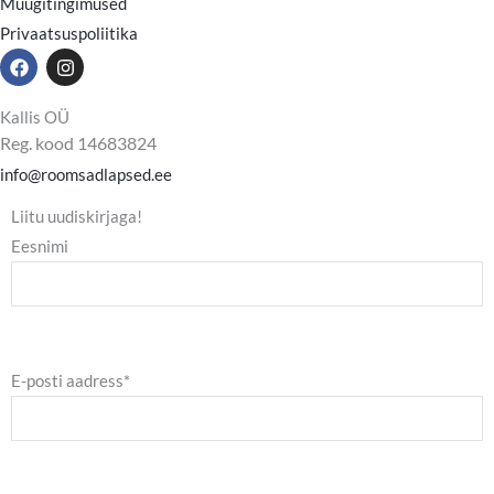
Müügitingimused
Privaatsuspoliitika
F
I
a
n
c
s
e
t
Kallis OÜ
b
a
Reg. kood 14683824
o
g
o
r
info@roomsadlapsed.ee
k
a
m
Liitu uudiskirjaga!
Eesnimi
E-posti aadress*