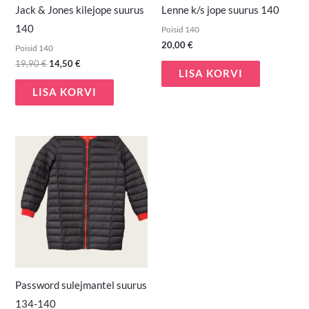
Jack & Jones kilejope suurus
Lenne k/s jope suurus 140
140
Poisid 140
20,00
€
Poisid 140
19,90
€
14,50
€
LISA KORVI
LISA KORVI
Password sulejmantel suurus
134-140