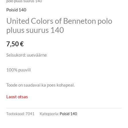
polo pluus suurus 140
Poisid 140
United Colors of Benneton polo
pluus suurus 140
7,50
€
Seisukord: uueväärne
100% puuvill
Toode on saadaval ka poes kohapeal.
Laost otsas
Tootekood:
7041
Kategooria:
Poisid 140