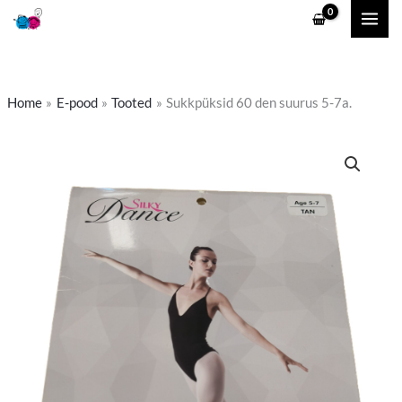
Skip
to
content
Home
E-pood
Tooted
Sukkpüksid 60 den suurus 5-7a.
Sukkpüksid
60
den
suurus
5-
7a.
kogus