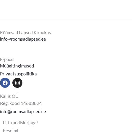
Rõõmsad Lapsed Kirbukas
info@roomsadlapsed.ee
E-pood
Müügitingimused
Privaatsuspoliitika
F
I
a
n
c
s
e
t
Kallis OÜ
b
a
Reg. kood 14683824
o
g
o
r
info@roomsadlapsed.ee
k
a
m
Liitu uudiskirjaga!
Eesnimi