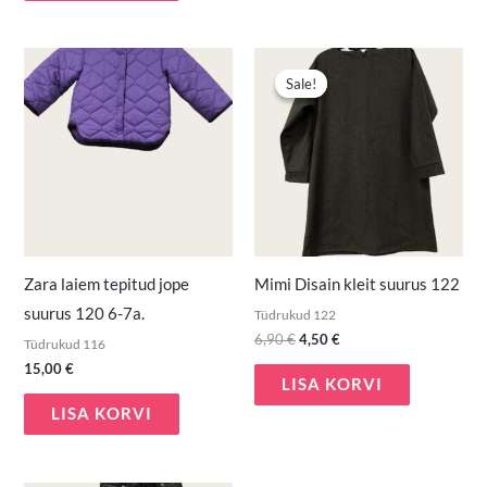
Algne
Praegune
hind
hind
Sale!
Sale!
oli:
on:
6,90 €.
4,50 €.
Zara laiem tepitud jope
Mimi Disain kleit suurus 122
suurus 120 6-7a.
Tüdrukud 122
6,90
€
4,50
€
Tüdrukud 116
15,00
€
LISA KORVI
LISA KORVI