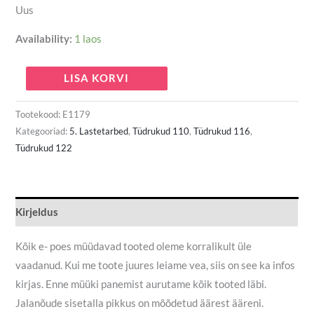
Uus
Availability:
1 laos
LISA KORVI
Tootekood:
E1179
Kategooriad:
5. Lastetarbed
,
Tüdrukud 110
,
Tüdrukud 116
,
Tüdrukud 122
Kirjeldus
Kõik e- poes müüdavad tooted oleme korralikult üle
vaadanud. Kui me toote juures leiame vea, siis on see ka infos
kirjas. Enne müüki panemist aurutame kõik tooted läbi.
Jalanõude sisetalla pikkus on mõõdetud äärest ääreni.