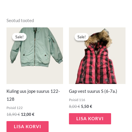
Seotud tooted
Algne
Praegune
Algne
Praegune
hind
hind
hind
hind
Sale!
Sale!
Sale!
Sale!
oli:
on:
oli:
on:
18,90 €.
12,00 €.
8,00 €.
5,50 €.
Kuling uus jope suurus 122-
Gap vest suurus S (6-7a.)
128
Poisid 116
8,00
€
5,50
€
Poisid 122
18,90
€
12,00
€
LISA KORVI
LISA KORVI