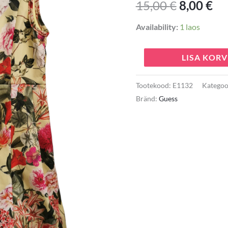
15,00
€
8,00
€
15,00 €.
8,0
Availability:
1 laos
LISA KORV
Tootekood:
E1132
Kategoo
Bränd:
Guess