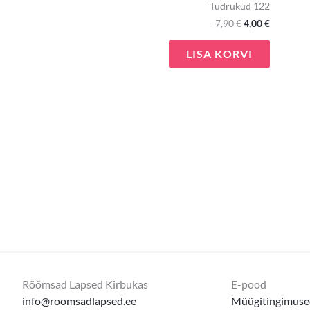
Tüdrukud 122
7,90
€
4,00
€
LISA KORVI
Rõõmsad Lapsed Kirbukas
E-pood
info@roomsadlapsed.ee
Müügitingimuse