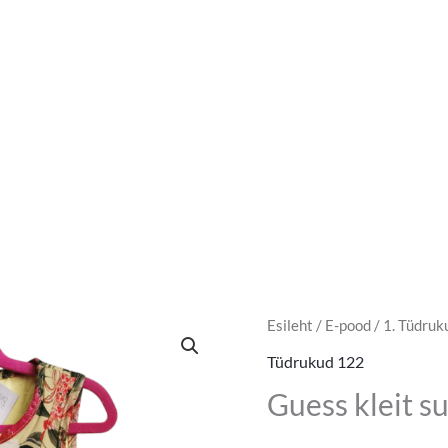
Guess
Esileht
/
E-pood
/
1. Tüdruk
Algne
Pr
kleit
Tüdrukud 122
hind
hi
suurus
Guess kleit s
122
oli:
on
kogus