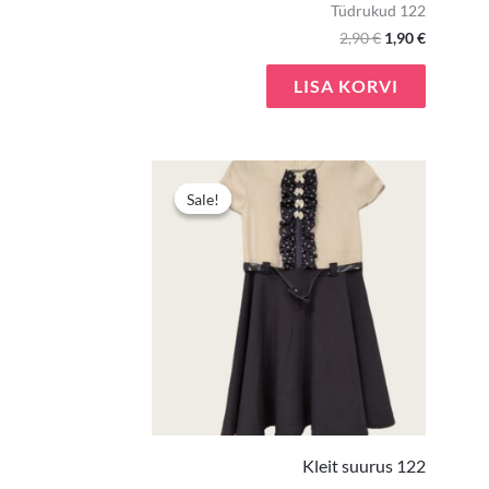
Tüdrukud 122
2,90
€
1,90
€
LISA KORVI
Algne
Praegun
hind
hind
Sale!
Sale!
oli:
on:
7,90 €.
4,00 €.
Kleit suurus 122