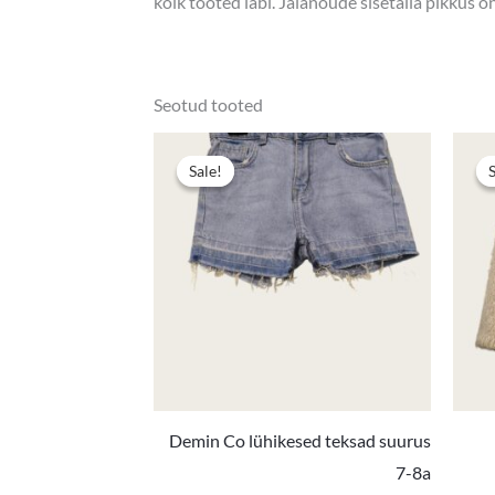
kõik tooted läbi. Jalanõude sisetalla pikkus 
Seotud tooted
Algne
Praegun
hind
hind
Sale!
Sale!
oli:
on:
2,90 €.
1,90 €.
Demin Co lühikesed teksad suurus
7-8a