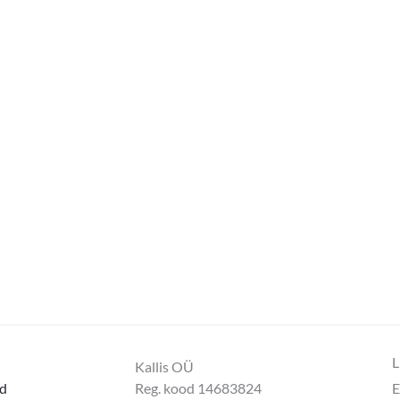
L
Kallis OÜ
d
Reg. kood 14683824
E