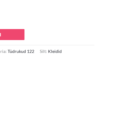
0 €.
I
ria:
Tüdrukud 122
Silt:
Kleidid