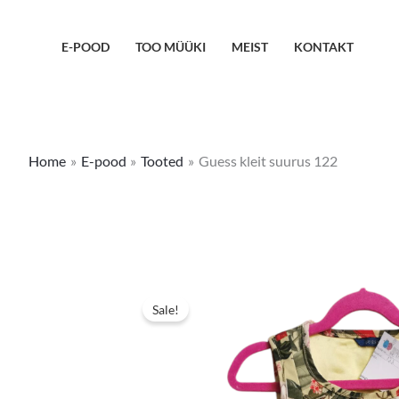
Skip
to
E-POOD
TOO MÜÜKI
MEIST
KONTAKT
content
Home
E-pood
Tooted
Guess kleit suurus 122
Sale!