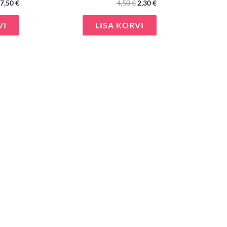
7,50
€
4,50
€
2,30
€
VI
LISA KORVI