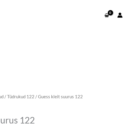
ud
/
Tüdrukud 122
/ Guess kleit suurus 122
aegune
nd
uurus 122
: