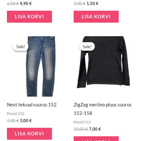
6,00
€
4,90
€
3,00
€
1,50
€
LISA KORVI
LISA KORVI
Algne
Praegune
Algne
Praegune
hind
hind
hind
hind
Sale!
Sale!
Sale!
Sale!
oli:
on:
oli:
on:
4,90 €.
3,00 €.
10,00 €.
7,00 €.
Next teksad suurus 152
ZigZag meriino pluus suurus
152-158
Poisid 152
4,90
€
3,00
€
Poisid 152
10,00
€
7,00
€
LISA KORVI