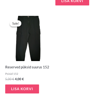
LISA KORVI
Algne
Praegune
hind
hind
Sale!
Sale!
oli:
on:
5,00 €.
4,00 €.
Reserved püksid suurus 152
Poisid 152
5,00
€
4,00
€
LISA KORVI