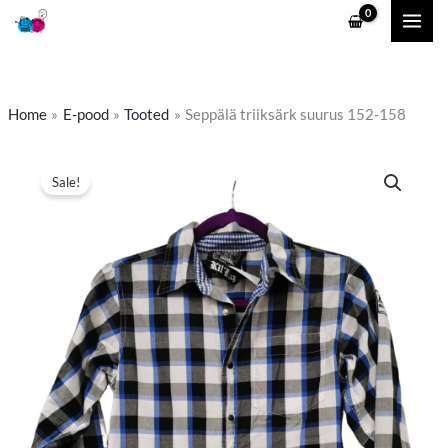
Skip
to
content
Home
E-pood
Tooted
Seppälä triiksärk suurus 152-158
Seppälä
Algne
Praegune
Sale!
triiksärk
hind
hind
suurus
152-
oli:
on:
158
4,00 €.
2,00 €.
kogus