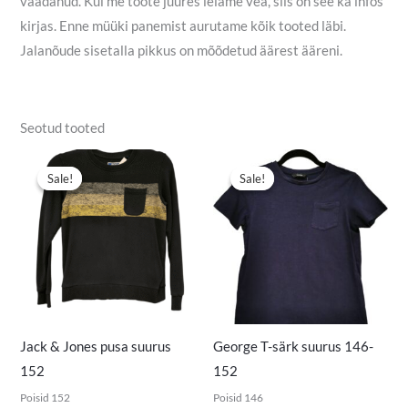
vaadanud. Kui me toote juures leiame vea, siis on see ka infos
kirjas. Enne müüki panemist aurutame kõik tooted läbi.
Jalanõude sisetalla pikkus on mõõdetud äärest ääreni.
Seotud tooted
Algne
Praegune
Algne
Praegune
hind
hind
hind
hind
Sale!
Sale!
Sale!
Sale!
oli:
on:
oli:
on:
6,00 €.
4,90 €.
3,00 €.
1,50 €.
Jack & Jones pusa suurus
George T-särk suurus 146-
152
152
Poisid 152
Poisid 146