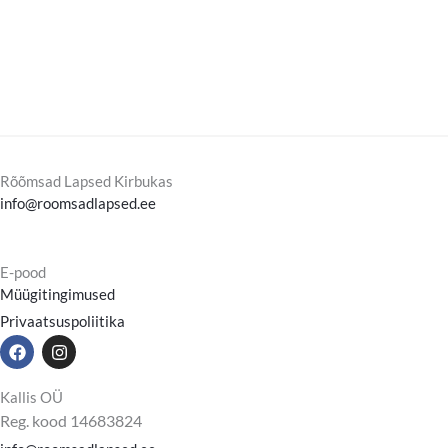
Rõõmsad Lapsed Kirbukas
info@roomsadlapsed.ee
E-pood
Müügitingimused
Privaatsuspoliitika
F
I
a
n
c
s
e
t
Kallis OÜ
b
a
Reg. kood 14683824
o
g
o
r