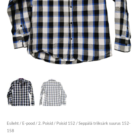
Esileht
/
E-pood
/
2. Poisid
/
Poisid 152
/ Seppälä triiksärk suurus 152-
158