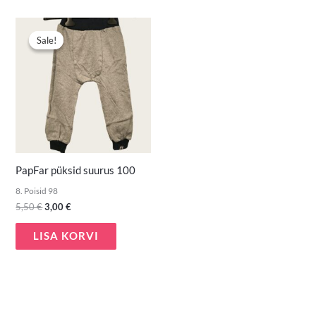
Algne
Praegune
hind
hind
Sale!
Sale!
oli:
on:
5,50 €.
3,00 €.
PapFar püksid suurus 100
8. Poisid 98
5,50
€
3,00
€
LISA KORVI