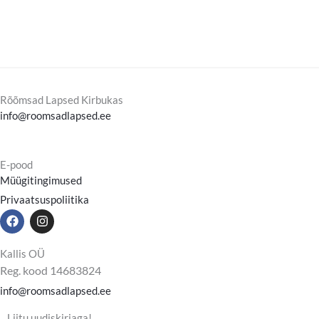
Rõõmsad Lapsed Kirbukas
info@roomsadlapsed.ee
E-pood
Müügitingimused
Privaatsuspoliitika
F
I
a
n
c
s
e
t
Kallis OÜ
b
a
Reg. kood 14683824
o
g
o
r
info@roomsadlapsed.ee
k
a
m
Liitu uudiskirjaga!