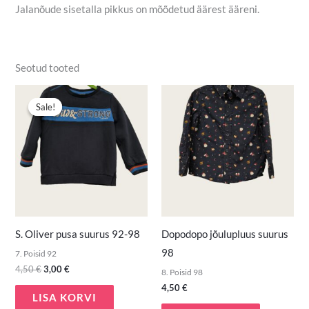
Jalanõude sisetalla pikkus on mõõdetud äärest ääreni.
Seotud tooted
Algne
Praegune
hind
hind
Sale!
Sale!
oli:
on:
4,50 €.
3,00 €.
S. Oliver pusa suurus 92-98
Dopodopo jõulupluus suurus
98
7. Poisid 92
4,50
€
3,00
€
8. Poisid 98
4,50
€
LISA KORVI