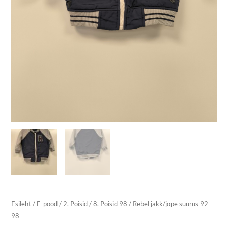
Esileht
/
E-pood
/
2. Poisid
/
8. Poisid 98
/ Rebel jakk/jope suurus 92-
98