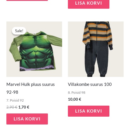
LISA KORVI
Algne
Praegune
hind
hind
Sale!
Sale!
oli:
on:
2,90 €.
1,70 €.
Marvel Hulk pluus suurus
Villakombe suurus 100
92-98
8. Poisid 98
10,00
€
7. Poisid 92
2,90
€
1,70
€
LISA KORVI
LISA KORVI