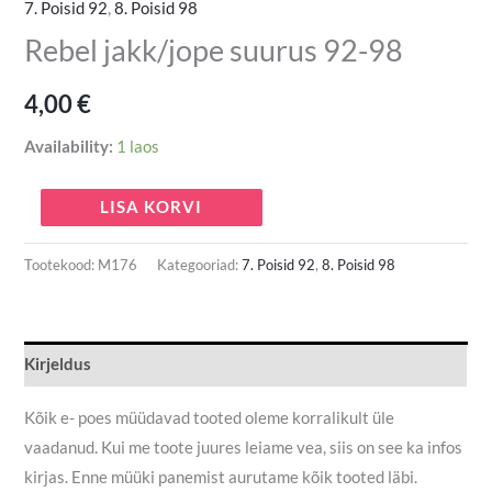
7. Poisid 92
,
8. Poisid 98
Rebel jakk/jope suurus 92-98
4,00
€
Availability:
1 laos
LISA KORVI
Tootekood:
M176
Kategooriad:
7. Poisid 92
,
8. Poisid 98
Kirjeldus
Kõik e- poes müüdavad tooted oleme korralikult üle
vaadanud. Kui me toote juures leiame vea, siis on see ka infos
kirjas. Enne müüki panemist aurutame kõik tooted läbi.