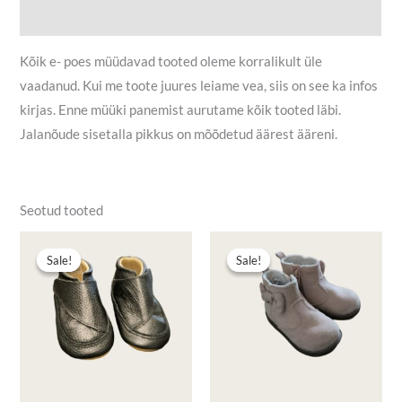
Lisainfo
Kõik e- poes müüdavad tooted oleme korralikult üle
vaadanud. Kui me toote juures leiame vea, siis on see ka infos
kirjas. Enne müüki panemist aurutame kõik tooted läbi.
Jalanõude sisetalla pikkus on mõõdetud äärest ääreni.
Seotud tooted
Algne
Praegune
Algne
Praegune
hind
hind
hind
hind
Sale!
Sale!
Sale!
Sale!
oli:
on:
oli:
on:
16,90 €.
12,00 €.
5,50 €.
3,50 €.