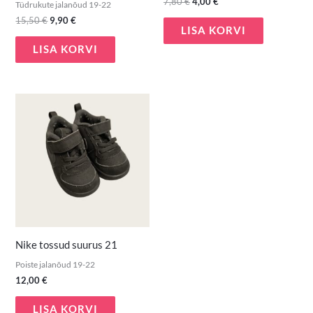
7,80
€
4,00
€
Tüdrukute jalanõud 19-22
15,50
€
9,90
€
LISA KORVI
LISA KORVI
Nike tossud suurus 21
Poiste jalanõud 19-22
12,00
€
LISA KORVI