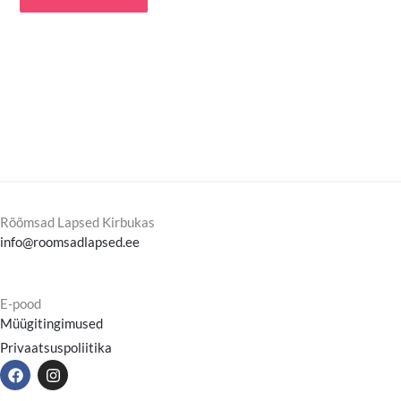
Rõõmsad Lapsed Kirbukas
info@roomsadlapsed.ee
E-pood
Müügitingimused
Privaatsuspoliitika
F
I
a
n
c
s