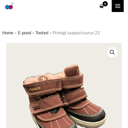
Skip
to
content
Home
E-pood
Tooted
Primigi saapad suurus 22
Primigi
saapad
suurus
22
kogus