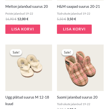
Melton jalanõud suurus 20
H&M saapad suurus 20-21
Poiste jalanõud 19-22
Tüdrukute jalanõud 19-22
16,90
€
12,00
€
5,50
€
3,50
€
LISA KORVI
LISA KORVI
Algne
Praegune
Algne
Praegune
hind
hind
hind
hind
Sale!
Sale!
Sale!
Sale!
oli:
on:
oli:
on:
15,50 €.
9,90 €.
7,80 €.
4,00 €.
Ugg plätud suurus M 12-18
Suomi jalanõud suurus 20
kuud
Tüdrukute jalanõud 19-22