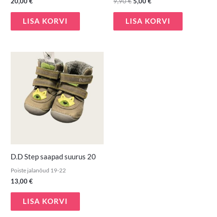
20,00
€
9,90
€
5,00
€
LISA KORVI
LISA KORVI
D.D Step saapad suurus 20
Poiste jalanõud 19-22
13,00
€
LISA KORVI