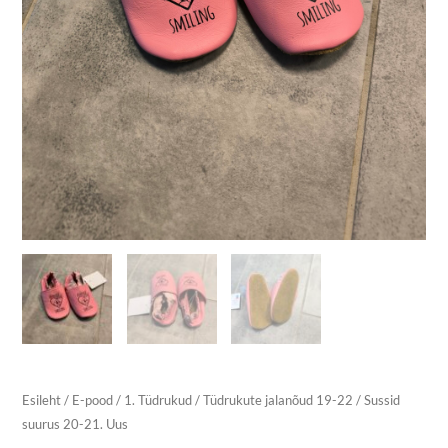
Esileht
/
E-pood
/
1. Tüdrukud
/
Tüdrukute jalanõud 19-22
/ Sussid
suurus 20-21. Uus