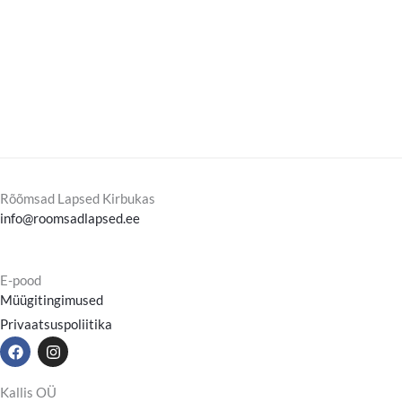
Rõõmsad Lapsed Kirbukas
info@roomsadlapsed.ee
E-pood
Müügitingimused
Privaatsuspoliitika
F
I
a
n
c
s
e
t
Kallis OÜ