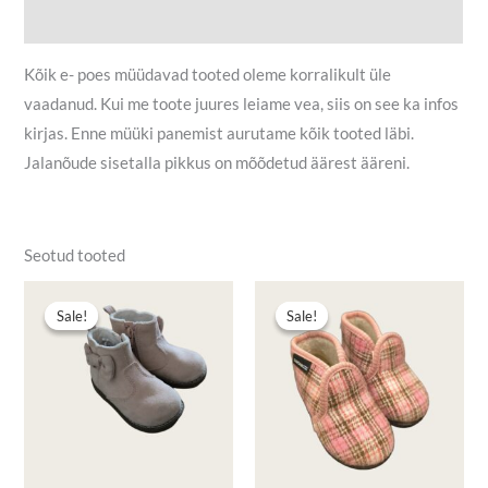
Lisainfo
Kõik e- poes müüdavad tooted oleme korralikult üle
vaadanud. Kui me toote juures leiame vea, siis on see ka infos
kirjas. Enne müüki panemist aurutame kõik tooted läbi.
Jalanõude sisetalla pikkus on mõõdetud äärest ääreni.
Seotud tooted
Algne
Praegune
Algne
Praegune
hind
hind
hind
hind
Sale!
Sale!
Sale!
Sale!
oli:
on:
oli:
on:
5,50 €.
3,50 €.
7,80 €.
4,00 €.