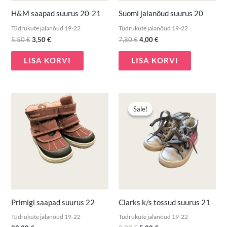
H&M saapad suurus 20-21
Suomi jalanõud suurus 20
Tüdrukute jalanõud 19-22
Tüdrukute jalanõud 19-22
5,50
€
3,50
€
7,80
€
4,00
€
LISA KORVI
LISA KORVI
Algne
Praegune
hind
hind
Sale!
Sale!
oli:
on:
9,90 €.
5,00 €.
Primigi saapad suurus 22
Clarks k/s tossud suurus 21
Tüdrukute jalanõud 19-22
Tüdrukute jalanõud 19-22