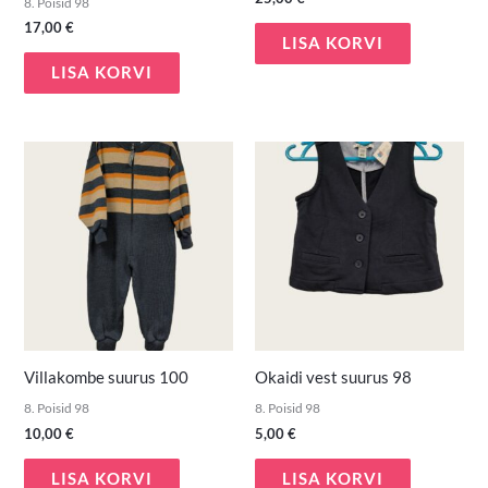
8. Poisid 98
17,00
€
LISA KORVI
LISA KORVI
Villakombe suurus 100
Okaidi vest suurus 98
8. Poisid 98
8. Poisid 98
10,00
€
5,00
€
LISA KORVI
LISA KORVI