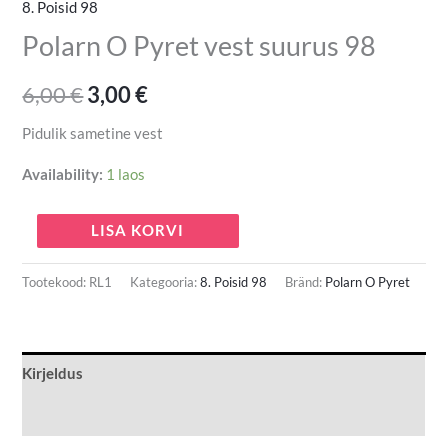
8. Poisid 98
Polarn O Pyret vest suurus 98
6,00
€
3,00
€
Pidulik sametine vest
Availability:
1 laos
LISA KORVI
Tootekood:
RL1
Kategooria:
8. Poisid 98
Bränd:
Polarn O Pyret
Kirjeldus
Lisainfo