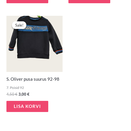
Algne
Praegune
hind
hind
Sale!
Sale!
oli:
on:
4,50 €.
3,00 €.
S. Oliver pusa suurus 92-98
7. Poisid 92
4,50
€
3,00
€
LISA KORVI