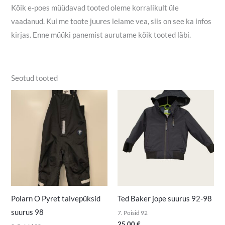
Kõik e-poes müüdavad tooted oleme korralikult üle
vaadanud. Kui me toote juures leiame vea, siis on see ka infos
kirjas. Enne müüki panemist aurutame kõik tooted läbi.
Seotud tooted
Polarn O Pyret talvepüksid
Ted Baker jope suurus 92-98
suurus 98
7. Poisid 92
25,00
€