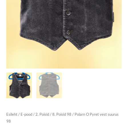
Esileht
/
E-pood
/
2. Poisid
/
8. Poisid 98
/ Polarn O Pyret vest suurus
98