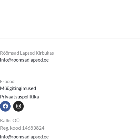
Rõõmsad Lapsed Kirbukas
info@roomsadlapsed.ee
E-pood
Müügitingimused
Privaatsuspoliitika
F
I
a
n
c
s
e
t
Kallis OÜ
b
a
Reg. kood 14683824
o
g
o
r
info@roomsadlapsed.ee