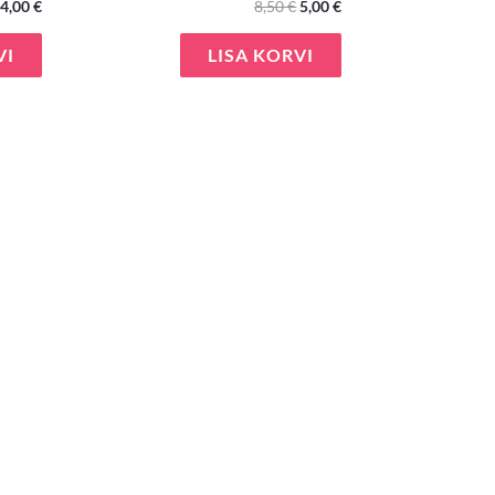
4,00
€
8,50
€
5,00
€
VI
LISA KORVI