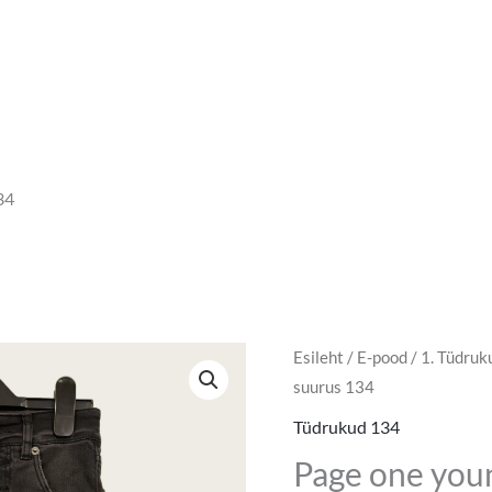
34
Page
Esileht
/
E-pood
/
1. Tüdruk
Algne
Pra
suurus 134
one
hind
hin
young
Tüdrukud 134
teksad
oli:
on:
Page one you
suurus