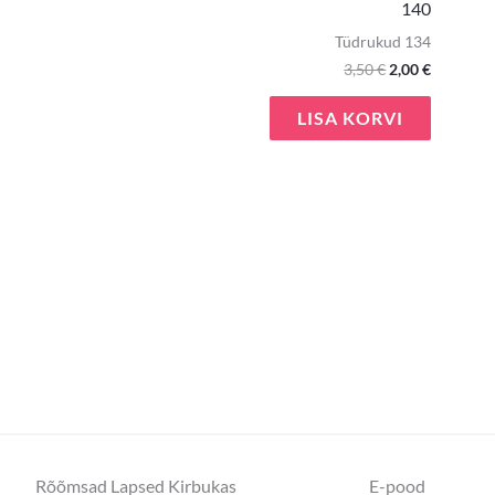
140
Tüdrukud 134
3,50
€
2,00
€
LISA KORVI
Rõõmsad Lapsed Kirbukas
E-pood