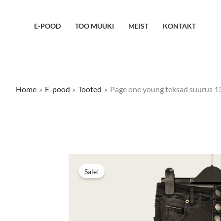
Skip
to
E-POOD
TOO MÜÜKI
MEIST
KONTAKT
content
Home
E-pood
Tooted
Page one young teksad suurus 1
Sale!