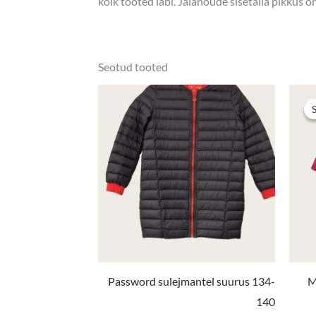
kõik tooted läbi. Jalanõude sisetalla pikkus 
Seotud tooted
Password sulejmantel suurus 134-
M
140