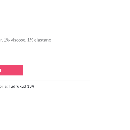
 €.
, 1% viscose, 1% elastane
I
oria:
Tüdrukud 134