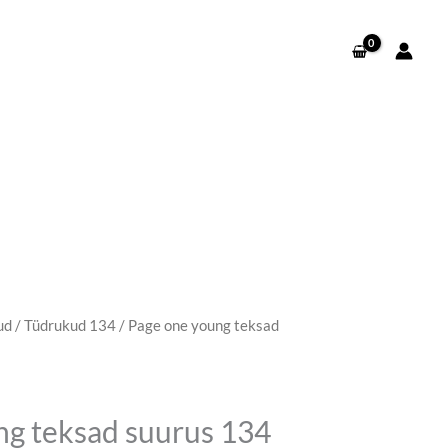
ud
/
Tüdrukud 134
/ Page one young teksad
egune
d
ng teksad suurus 134