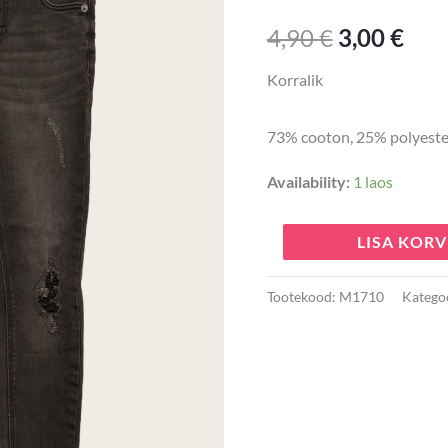
4,90 €.
3,00
134
4,90
€
3,00
€
kogus
Korralik
73% cooton, 25% polyester
Availability:
1 laos
LISA KORV
Tootekood:
M1710
Katego