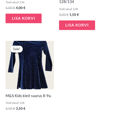
128/134
Tüdrukud 134
6,00
€
4,00
€
Tüdrukud 128
3,00
€
1,50
€
LISA KORVI
LISA KORVI
Algne
Praegune
hind
hind
Sale!
Sale!
oli:
on:
6,50 €.
3,50 €.
M&S Kids kleit suurus 8-9a.
Tüdrukud 128
6,50
€
3,50
€