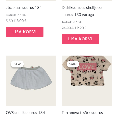
Jbc pluus suurus 134
Didrikson uus shelljope
suurus 130 varuga
Tüdrukud 134
5,50
€
3,00
€
Tüdrukud 134
24,90
€
19,90
€
LISA KORVI
LISA KORVI
Algne
Praegune
Algne
Praegune
hind
hind
hind
hind
Sale!
Sale!
Sale!
Sale!
oli:
on:
oli:
on:
6,00 €.
4,00 €.
3,00 €.
1,50 €.
OVS seelik suurus 134
Terranova t-särk suurus