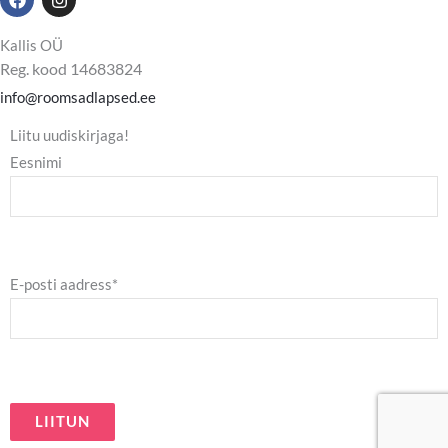
a
n
c
s
e
t
Kallis OÜ
b
a
Reg. kood 14683824
o
g
o
r
info@roomsadlapsed.ee
k
a
m
Liitu uudiskirjaga!
Eesnimi
E-posti aadress*