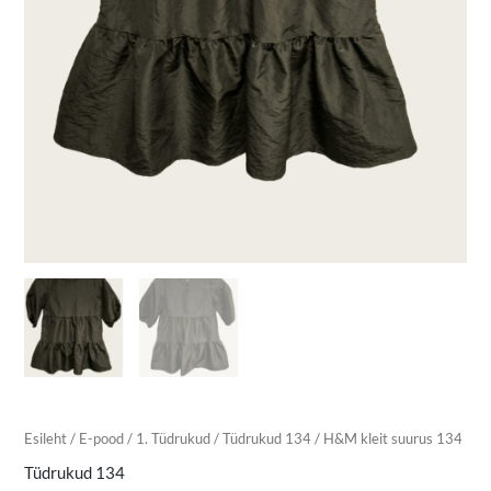
Esileht
/
E-pood
/
1. Tüdrukud
/
Tüdrukud 134
/ H&M kleit suurus 134
Tüdrukud 134