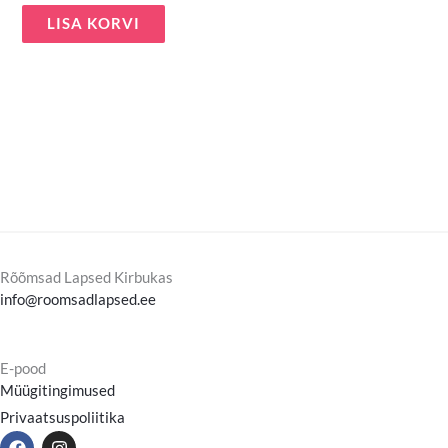
LISA KORVI
Rõõmsad Lapsed Kirbukas
info@roomsadlapsed.ee
E-pood
Müügitingimused
Privaatsuspoliitika
F
I