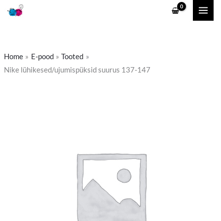
Skip
to
content
Home
E-pood
Tooted
Nike lühikesed/ujumispüksid suurus 137-147