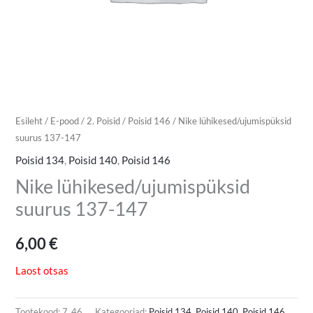
Esileht
/
E-pood
/
2. Poisid
/
Poisid 146
/ Nike lühikesed/ujumispüksid
suurus 137-147
Poisid 134
,
Poisid 140
,
Poisid 146
Nike lühikesed/ujumispüksid
suurus 137-147
6,00
€
Laost otsas
Tootekood:
7_46
Kategooriad:
Poisid 134
,
Poisid 140
,
Poisid 146