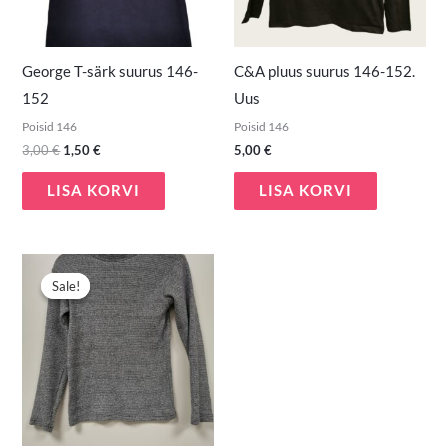
George T-särk suurus 146-
C&A pluus suurus 146-152.
152
Uus
Poisid 146
Poisid 146
3,00
€
1,50
€
5,00
€
LISA KORVI
LISA KORVI
Algne
Praegune
hind
hind
Sale!
Sale!
oli:
on:
5,00 €.
2,00 €.