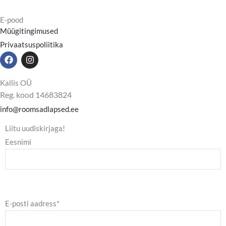
E-pood
Müügitingimused
Privaatsuspoliitika
F
I
a
n
c
s
e
t
Kallis OÜ
b
a
Reg. kood 14683824
o
g
o
r
info@roomsadlapsed.ee
k
a
m
Liitu uudiskirjaga!
Eesnimi
E-posti aadress*