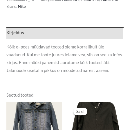
Bränd:
Nike
Kirjeldus
Kõik e- poes müüdavad tooted oleme korralikult üle
vaadanud. Kui me toote juures leiame vea, siis on see ka infos
kirjas. Enne müüki panemist aurutame kõik tooted läbi.
Jalanõude sisetalla pikkus on mõõdetud äärest ääreni.
Seotud tooted
Algne
Praegune
hind
hind
Sale!
Sale!
oli:
on:
8,00 €.
5,00 €.