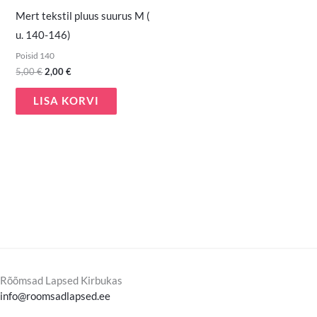
Mert tekstil pluus suurus M (
u. 140-146)
Poisid 140
5,00
€
2,00
€
LISA KORVI
Rõõmsad Lapsed Kirbukas
info@roomsadlapsed.ee