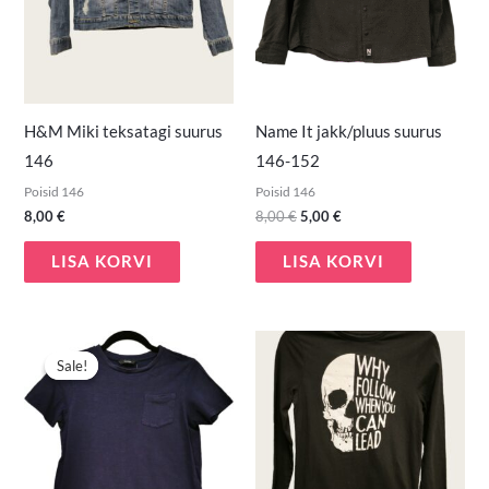
H&M Miki teksatagi suurus
Name It jakk/pluus suurus
146
146-152
Poisid 146
Poisid 146
8,00
€
8,00
€
5,00
€
LISA KORVI
LISA KORVI
Algne
Praegune
hind
hind
Sale!
Sale!
oli:
on:
3,00 €.
1,50 €.