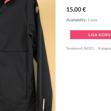
kogus
15,00
€
Availability:
1 laos
LISA KORV
Tootekood:
86321
Kategoo