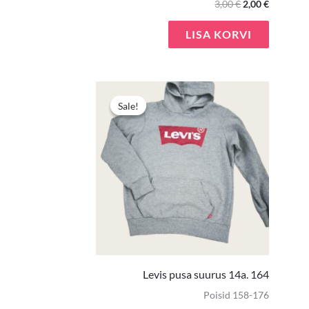
3,00
€
2,00
€
LISA KORVI
Algne
Praegun
hind
hind
Sale!
Sale!
oli:
on:
10,90 €.
7,00 €.
Levis pusa suurus 14a. 164
Poisid 158-176