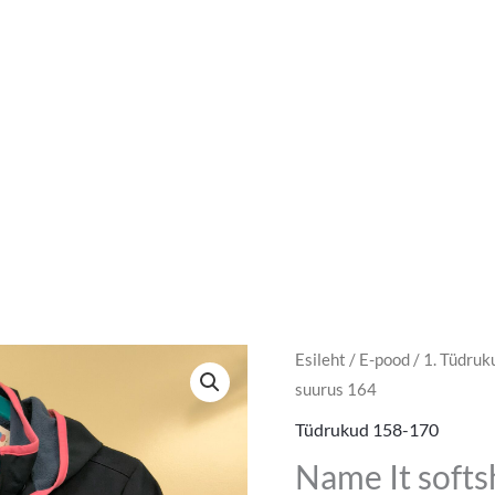
Name
Esileht
/
E-pood
/
1. Tüdruk
suurus 164
It
softshell
Tüdrukud 158-170
suurus
Name It softs
164