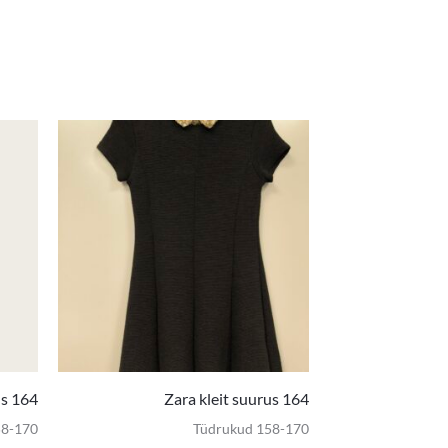
us 164
Zara kleit suurus 164
58-170
Tüdrukud 158-170