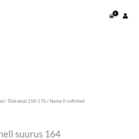
ud
/
Tüdrukud 158-170
/ Name It softshell
hell suurus 164