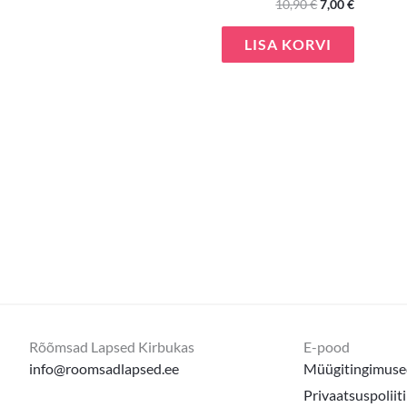
10,90
€
7,00
€
LISA KORVI
Rõõmsad Lapsed Kirbukas
E-pood
info@roomsadlapsed.ee
Müügitingimuse
Privaatsuspoliit