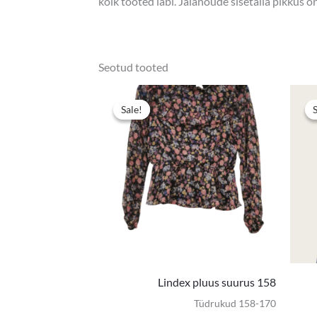
kõik tooted läbi. Jalanõude sisetalla pikkus 
Seotud tooted
Algne
Praegun
hind
hind
Sale!
Sale!
oli:
on:
3,00 €.
2,00 €.
Lindex pluus suurus 158
Tüdrukud 158-170