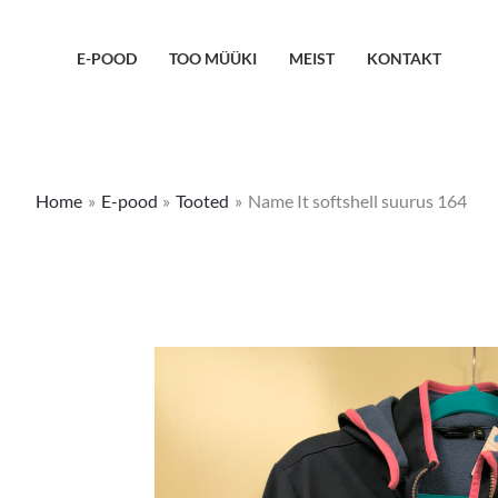
Skip
to
E-POOD
TOO MÜÜKI
MEIST
KONTAKT
content
Home
E-pood
Tooted
Name It softshell suurus 164