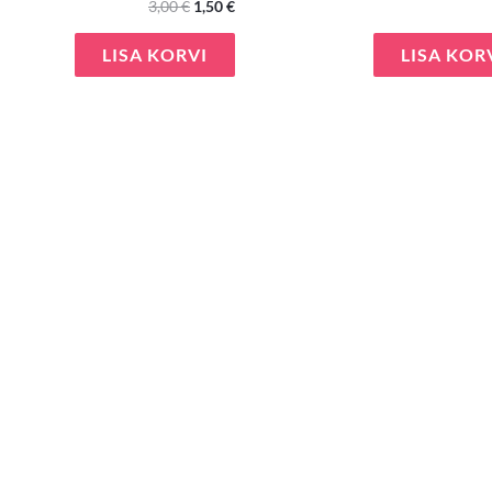
3,00
€
1,50
€
LISA KORVI
LISA KOR
e