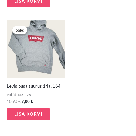
LISA KORVI
Algne
Praegune
hind
hind
Sale!
Sale!
oli:
on:
10,90 €.
7,00 €.
Levis pusa suurus 14a. 164
Poisid 158-176
10,90
€
7,00
€
LISA KORVI