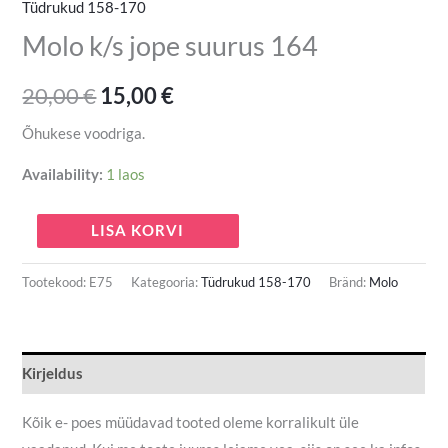
Tüdrukud 158-170
Molo k/s jope suurus 164
20,00
€
15,00
€
Õhukese voodriga.
Availability:
1 laos
LISA KORVI
Tootekood:
E75
Kategooria:
Tüdrukud 158-170
Bränd:
Molo
Kirjeldus
Kõik e- poes müüdavad tooted oleme korralikult üle