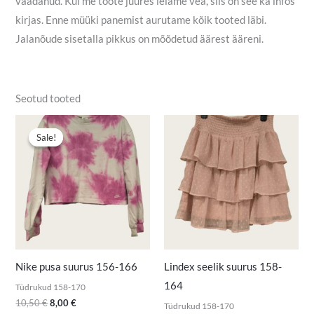
vaadanud. Kui me toote juures leiame vea, siis on see ka infos
kirjas. Enne müüki panemist aurutame kõik tooted läbi.
Jalanõude sisetalla pikkus on mõõdetud äärest ääreni.
Seotud tooted
Algne
Praegune
hind
hind
Sale!
Sale!
oli:
on:
10,50 €.
8,00 €.
Nike pusa suurus 156-166
Lindex seelik suurus 158-
164
Tüdrukud 158-170
10,50
€
8,00
€
Tüdrukud 158-170