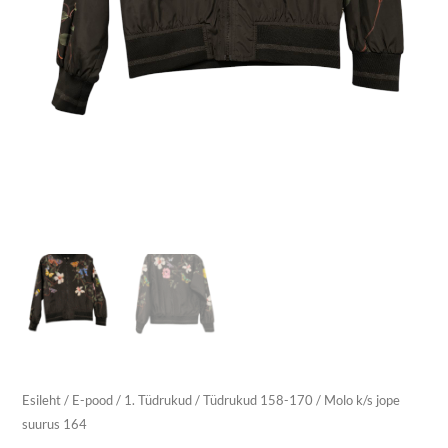
Esileht
/
E-pood
/
1. Tüdrukud
/
Tüdrukud 158-170
/ Molo k/s jope
suurus 164