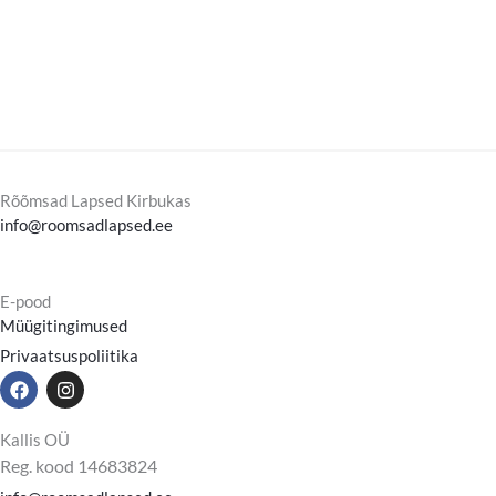
Rõõmsad Lapsed Kirbukas
info@roomsadlapsed.ee
E-pood
Müügitingimused
Privaatsuspoliitika
F
I
a
n
c
s
e
t
Kallis OÜ
b
a
Reg. kood 14683824
o
g
o
r