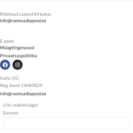
Rõõmsad Lapsed Kirbukas
info@roomsadlapsed.ee
E-pood
Müügitingimused
Privaatsuspoliitika
F
I
a
n
c
s
e
t
Kallis OÜ
b
a
Reg. kood 14683824
o
g
o
r
info@roomsadlapsed.ee
k
a
m
Liitu uudiskirjaga!
Eesnimi