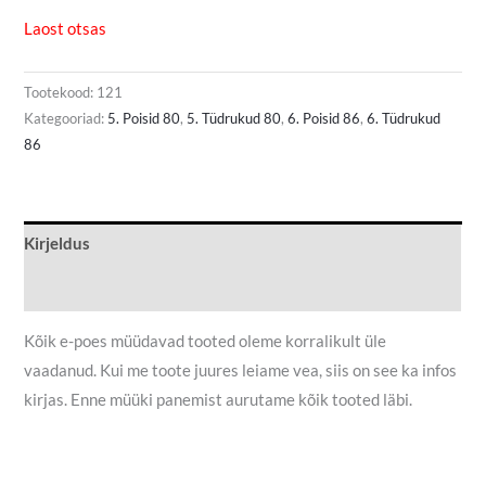
Laost otsas
Tootekood:
121
Kategooriad:
5. Poisid 80
,
5. Tüdrukud 80
,
6. Poisid 86
,
6. Tüdrukud
86
Kirjeldus
Lisainfo
Kõik e-poes müüdavad tooted oleme korralikult üle
vaadanud. Kui me toote juures leiame vea, siis on see ka infos
kirjas. Enne müüki panemist aurutame kõik tooted läbi.