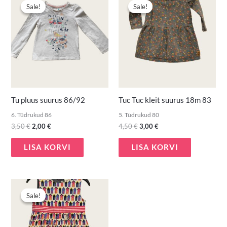
hind
hind
hind
hind
Sale!
Sale!
Sale!
Sale!
oli:
on:
oli:
on:
3,50 €.
2,00 €.
4,50 €.
3,00 €.
Tu pluus suurus 86/92
Tuc Tuc kleit suurus 18m 83
6. Tüdrukud 86
5. Tüdrukud 80
3,50
€
2,00
€
4,50
€
3,00
€
LISA KORVI
LISA KORVI
Algne
Praegune
hind
hind
Sale!
Sale!
oli:
on:
5,90 €.
4,00 €.