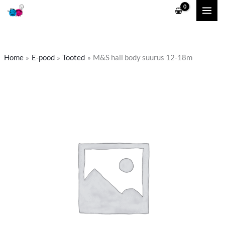
Skip
to
content
Home
E-pood
Tooted
M&S hall body suurus 12-18m