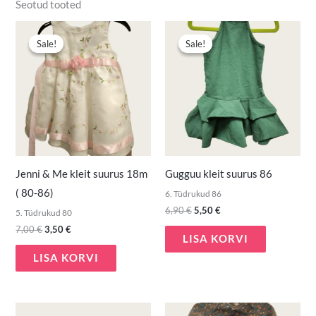
Seotud tooted
Algne
Praegune
Algne
Praegune
hind
hind
hind
hind
Sale!
Sale!
Sale!
Sale!
oli:
on:
oli:
on:
7,00 €.
3,50 €.
6,90 €.
5,50 €.
Jenni & Me kleit suurus 18m
Gugguu kleit suurus 86
( 80-86)
6. Tüdrukud 86
6,90
€
5,50
€
5. Tüdrukud 80
7,00
€
3,50
€
LISA KORVI
LISA KORVI
Algne
Praegune
Algne
Praegune