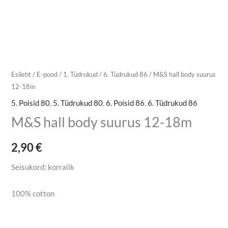
Esileht
/
E-pood
/
1. Tüdrukud
/
6. Tüdrukud 86
/ M&S hall body suurus
12-18m
5. Poisid 80
,
5. Tüdrukud 80
,
6. Poisid 86
,
6. Tüdrukud 86
M&S hall body suurus 12-18m
2,90
€
Seisukord: korralik
100% cotton