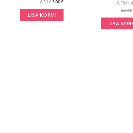
6,50
€
5,00
€
5. Tüdru
3,50
€
LISA KORVI
LISA KOR
e