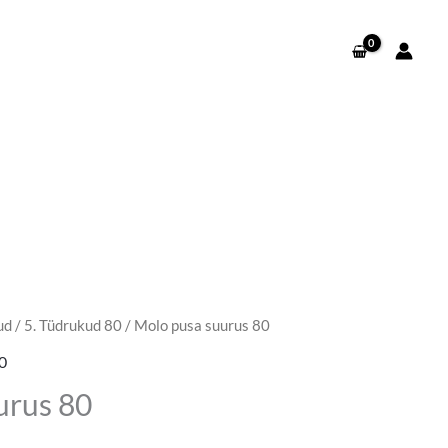
ud
/
5. Tüdrukud 80
/ Molo pusa suurus 80
0
urus 80