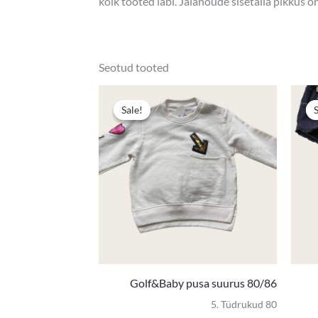
kõik tooted läbi. Jalanõude sisetalla pikkus 
Seotud tooted
Algne
Praegun
hind
hind
Sale!
Sale!
oli:
on:
5,50 €.
3,50 €.
Golf&Baby pusa suurus 80/86
5. Tüdrukud 80