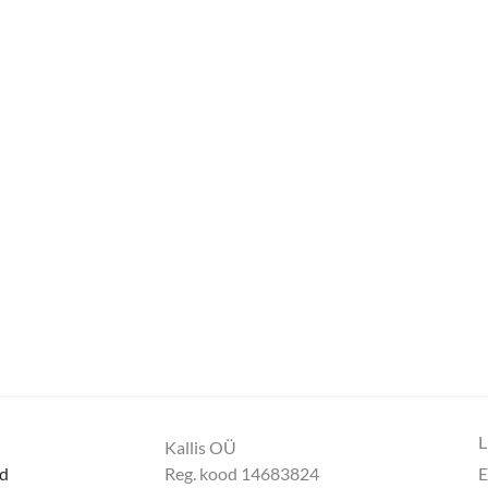
L
Kallis OÜ
d
Reg. kood 14683824
E