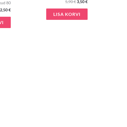
5,90
€
3,50
€
kud 80
2,50
€
LISA KORVI
VI