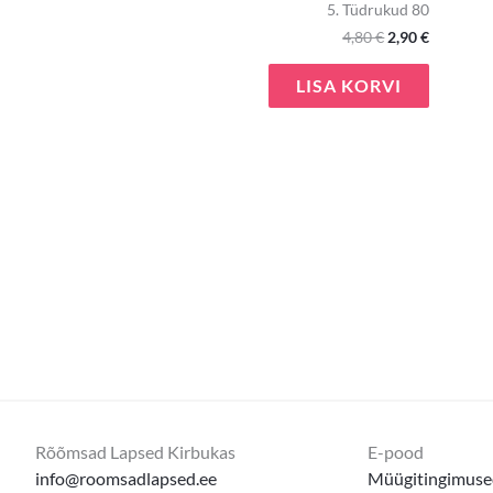
5. Tüdrukud 80
4,80
€
2,90
€
LISA KORVI
Rõõmsad Lapsed Kirbukas
E-pood
info@roomsadlapsed.ee
Müügitingimuse