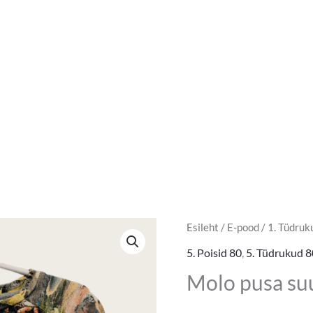
Molo
Esileht
/
E-pood
/
1. Tüdruk
pusa
5. Poisid 80
,
5. Tüdrukud 8
suurus
Molo pusa su
80
kogus