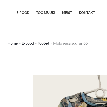
Skip
to
E-POOD
TOO MÜÜKI
MEIST
KONTAKT
content
Home
E-pood
Tooted
Molo pusa suurus 80