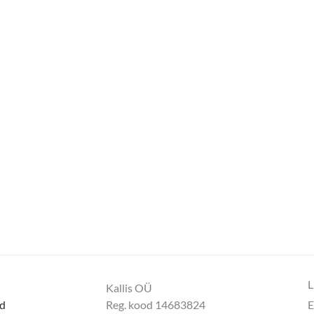
L
Kallis OÜ
d
Reg. kood 14683824
E