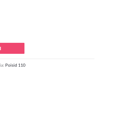
I
ia:
Poisid 110