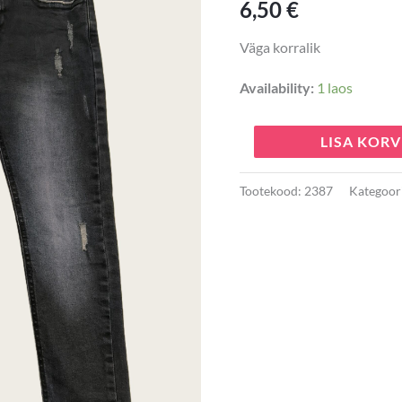
6,50
€
Väga korralik
Availability:
1 laos
LISA KORV
Tootekood:
2387
Kategoor