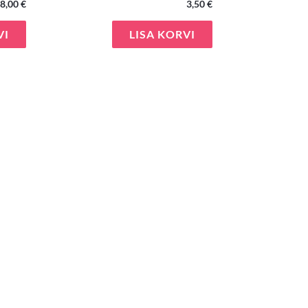
8,00
€
3,50
€
VI
LISA KORVI