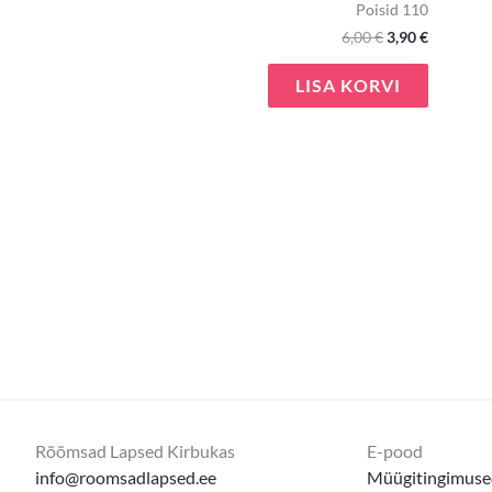
Poisid 110
6,00
€
3,90
€
LISA KORVI
Rõõmsad Lapsed Kirbukas
E-pood
info@roomsadlapsed.ee
Müügitingimuse