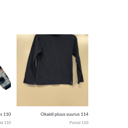
us 110
Okaidi pluus suurus 114
id 110
Poisid 110