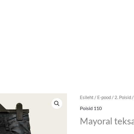
Mayoral
Esileht
/
E-pood
/
2. Poisid
teksad
Poisid 110
suurus
Mayoral teks
110
kogus