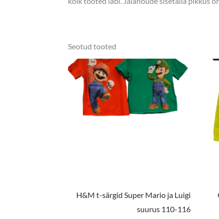
kõik tooted läbi. Jalanõude sisetalla pikkus 
Seotud tooted
H&M t-särgid Super Mario ja Luigi
suurus 110-116