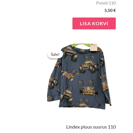
Poisid 110
5,50
€
LISA KORVI
Algne
Praegun
hind
hind
Sale!
Sale!
oli:
on:
6,00 €.
3,90 €.
Lindex pluus suurus 110