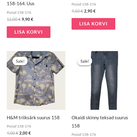
158-164. Uus
Poisid 158-176
4,50
€
2,90
€
Poisid 158-176
12,00
€
9,90
€
LISA KORVI
LISA KORVI
Algne
Praegune
Algne
Praegune
hind
hind
hind
hind
Sale!
Sale!
Sale!
Sale!
oli:
on:
oli:
on:
4,00 €.
2,00 €.
3,90 €.
2,50 €.
H&M triiksärk suurus 158
Okaidi skinny teksad suurus
158
Poisid 158-176
4,00
€
2,00
€
Poisid 158-176