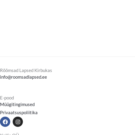
Rõõmsad Lapsed Kirbukas
info@roomsadlapsed.ee
E-pood
Müügitingimused
Privaatsuspoliitika
F
I
a
n
c
s
e
t