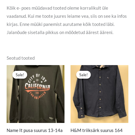
Kõik e- poes müüdavad tooted oleme korralikult üle
vaadanud. Kui me toote juures leiame vea, siis on see ka infos
kirjas. Enne müüki panemist aurutame kõik tooted läbi.
Jalanõude sisetalla pikkus on mõõdetud äärest ääreni.
Seotud tooted
Algne
Praegune
Algne
Praegune
hind
hind
hind
hind
Sale!
Sale!
Sale!
Sale!
oli:
on:
oli:
on:
12,00 €.
9,90 €.
4,50 €.
2,90 €.
Name It pusa suurus 13-14a
H&M triiksärk suurus 164