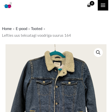
Skip
to
content
Home
E-pood
Tooted
Lefties uus teksatagi voodriga suurus 164