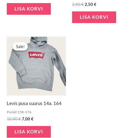
3,90
€
2,50
€
LISA KORVI
LISA KORVI
Algne
Praegune
hind
hind
Sale!
Sale!
oli:
on:
10,90 €.
7,00 €.
Levis pusa suurus 14a. 164
Poisid 158-176
10,90
€
7,00
€
LISA KORVI