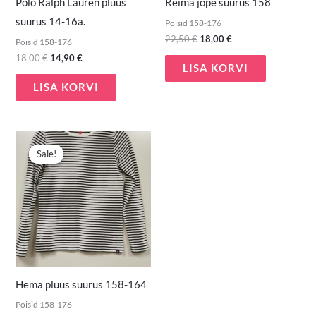
Polo Ralph Lauren pluus
Reima jope suurus 158
suurus 14-16a.
Poisid 158-176
22,50
€
18,00
€
Poisid 158-176
18,00
€
14,90
€
LISA KORVI
LISA KORVI
Algne
Praegune
hind
hind
Sale!
Sale!
oli:
on:
5,00 €.
2,00 €.
Hema pluus suurus 158-164
Poisid 158-176