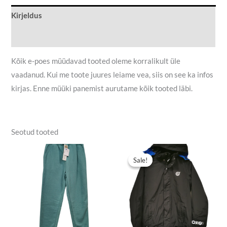
Kirjeldus
Lisainfo
Kõik e-poes müüdavad tooted oleme korralikult üle
vaadanud. Kui me toote juures leiame vea, siis on see ka infos
kirjas. Enne müüki panemist aurutame kõik tooted läbi.
Seotud tooted
Algne
Praegune
hind
hind
Sale!
Sale!
oli:
on:
9,00 €.
4,50 €.