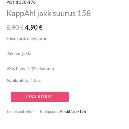
Poisid 158-176
KappAhl jakk suurus 158
8,90
€
4,90
€
Seisukord: uueväärne
Paksem jakk.
93% Puuvill, 3% elastaan
Availability:
1 laos
LISA KORVI
Tootekood:
6654
Kategooria:
Poisid 158-176