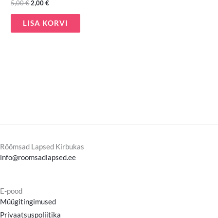
5,00
€
2,00
€
LISA KORVI
Rõõmsad Lapsed Kirbukas
info@roomsadlapsed.ee
E-pood
Müügitingimused
Privaatsuspoliitika