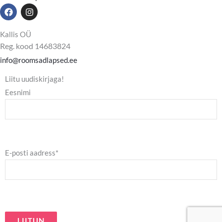
F
I
a
n
c
s
e
t
Kallis OÜ
b
a
Reg. kood 14683824
o
g
o
r
info@roomsadlapsed.ee
k
a
m
Liitu uudiskirjaga!
Eesnimi
E-posti aadress*