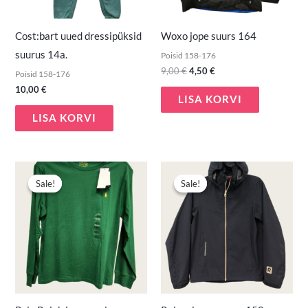
Cost:bart uued dressipüksid
Woxo jope suurs 164
suurus 14a.
Poisid 158-176
9,00
€
4,50
€
Poisid 158-176
10,00
€
LISA KORVI
LISA KORVI
Algne
Praegune
Algne
Praegune
hind
hind
hind
hind
Sale!
Sale!
Sale!
Sale!
oli:
on:
oli:
on:
18,00 €.
14,90 €.
22,50 €.
18,00 €.