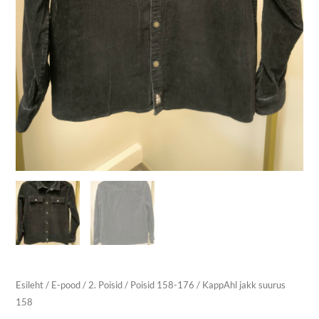
Esileht
/
E-pood
/
2. Poisid
/
Poisid 158-176
/ KappAhl jakk suurus
158