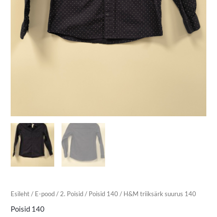
Esileht
/
E-pood
/
2. Poisid
/
Poisid 140
/ H&M triiksärk suurus 140
Poisid 140