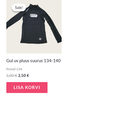
Algne
Praegune
hind
hind
Sale!
Sale!
oli:
on:
5,00 €.
2,50 €.
Gul uv pluus suurus 134-140
Poisid 134
5,00
€
2,50
€
LISA KORVI