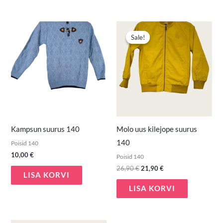
Algne
Praegune
hind
hind
Sale!
Sale!
oli:
on:
26,90 €.
21,90 €.
Kampsun suurus 140
Molo uus kilejope suurus
140
Poisid 140
10,00
€
Poisid 140
26,90
€
21,90
€
LISA KORVI
LISA KORVI