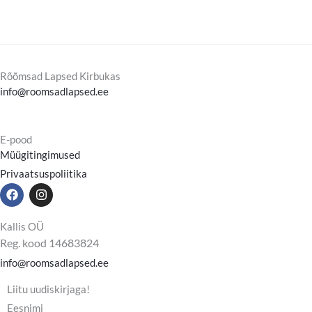
Rõõmsad Lapsed Kirbukas
info@roomsadlapsed.ee
E-pood
Müügitingimused
Privaatsuspoliitika
F
I
a
n
c
s
e
t
Kallis OÜ
b
a
Reg. kood 14683824
o
g
o
r
info@roomsadlapsed.ee
k
a
m
Liitu uudiskirjaga!
Eesnimi