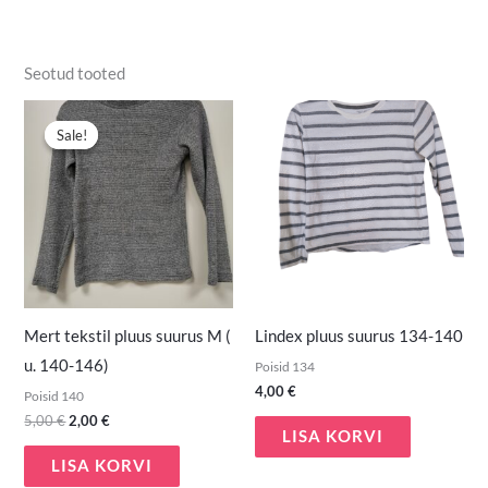
Seotud tooted
Algne
Praegune
hind
hind
Sale!
Sale!
oli:
on:
5,00 €.
2,00 €.
Mert tekstil pluus suurus M (
Lindex pluus suurus 134-140
u. 140-146)
Poisid 134
4,00
€
Poisid 140
5,00
€
2,00
€
LISA KORVI
LISA KORVI