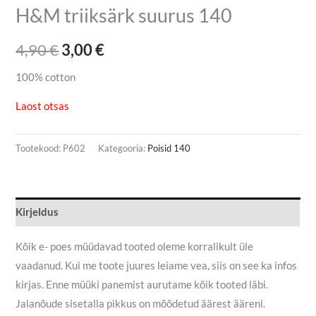
H&M triiksärk suurus 140
4,90
€
3,00
€
100% cotton
Laost otsas
Tootekood:
P602
Kategooria:
Poisid 140
Kirjeldus
Kõik e- poes müüdavad tooted oleme korralikult üle
vaadanud. Kui me toote juures leiame vea, siis on see ka infos
kirjas. Enne müüki panemist aurutame kõik tooted läbi.
Jalanõude sisetalla pikkus on mõõdetud äärest ääreni.