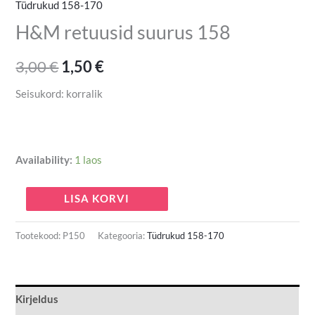
Tüdrukud 158-170
H&M retuusid suurus 158
3,00
€
1,50
€
Seisukord: korralik
Availability:
1 laos
LISA KORVI
Tootekood:
P150
Kategooria:
Tüdrukud 158-170
Kirjeldus