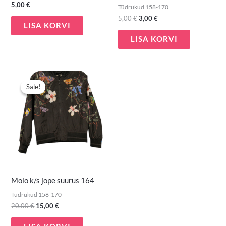
5,00
€
Tüdrukud 158-170
5,00
€
3,00
€
LISA KORVI
LISA KORVI
Algne
Praegune
hind
hind
Sale!
Sale!
oli:
on:
20,00 €.
15,00 €.
Molo k/s jope suurus 164
Tüdrukud 158-170
20,00
€
15,00
€