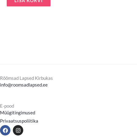
LISA KORVI
Rõõmsad Lapsed Kirbukas
info@roomsadlapsed.ee
E-pood
Müügitingimused
Privaatsuspoliitika
F
I
a
n