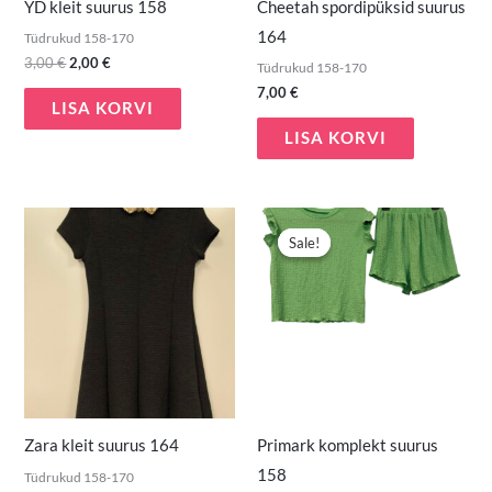
YD kleit suurus 158
Cheetah spordipüksid suurus
164
Tüdrukud 158-170
3,00
€
2,00
€
Tüdrukud 158-170
7,00
€
LISA KORVI
LISA KORVI
Algne
Praegune
hind
hind
Sale!
Sale!
oli:
on:
5,00 €.
3,00 €.
Zara kleit suurus 164
Primark komplekt suurus
158
Tüdrukud 158-170