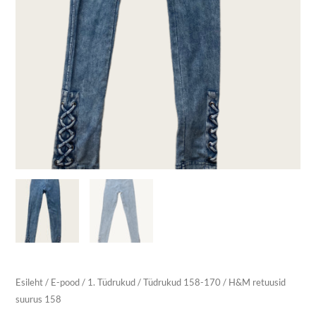
Esileht
/
E-pood
/
1. Tüdrukud
/
Tüdrukud 158-170
/ H&M retuusid
suurus 158