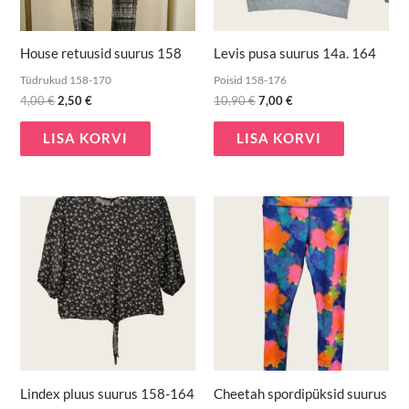
House retuusid suurus 158
Levis pusa suurus 14a. 164
Tüdrukud 158-170
Poisid 158-176
4,00
€
2,50
€
10,90
€
7,00
€
LISA KORVI
LISA KORVI
Lindex pluus suurus 158-164
Cheetah spordipüksid suurus