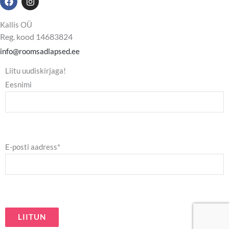
a
n
c
s
e
t
Kallis OÜ
b
a
Reg. kood 14683824
o
g
o
r
info@roomsadlapsed.ee
k
a
m
Liitu uudiskirjaga!
Eesnimi
E-posti aadress*