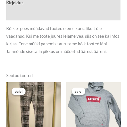
Kirjeldus
Lisainfo
Kõik e- poes müüdavad tooted oleme korralikult üle
vaadanud. Kui me toote juures leiame vea, siis on see ka infos
kirjas. Enne müüki panemist aurutame kõik tooted läbi.
Jalanõude sisetalla pikkus on mõõdetud äärest ääreni.
Seotud tooted
Algne
Praegune
Algne
Praegune
hind
hind
hind
hind
Sale!
Sale!
Sale!
Sale!
oli:
on:
oli:
on:
4,00 €.
2,50 €.
10,90 €.
7,00 €.