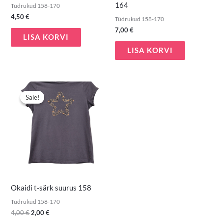
164
Tüdrukud 158-170
4,50
€
Tüdrukud 158-170
7,00
€
LISA KORVI
LISA KORVI
Algne
Praegune
hind
hind
Sale!
Sale!
oli:
on:
4,00 €.
2,00 €.
Okaidi t-särk suurus 158
Tüdrukud 158-170
4,00
€
2,00
€