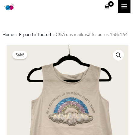
Skip
to
content
Home
E-pood
Tooted
C&A uus maikasärk suurus 158/164
C&A
Algne
Praegune
Sale!
uus
hind
hind
maikasärk
suurus
oli:
on:
158/164
5,00 €.
2,50 €.
kogus