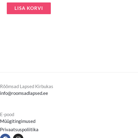
LISA KORVI
Rõõmsad Lapsed Kirbukas
info@roomsadlapsed.ee
E-pood
Müügitingimused
Privaatsuspoliitika
F
I