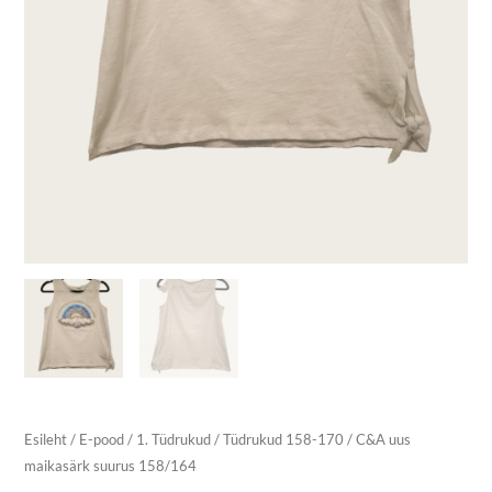
Esileht
/
E-pood
/
1. Tüdrukud
/
Tüdrukud 158-170
/ C&A uus
maikasärk suurus 158/164