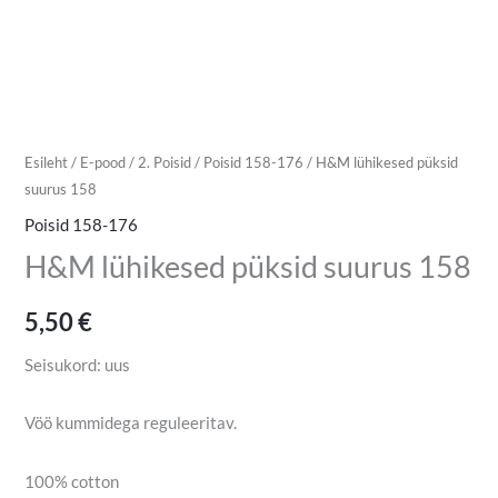
Esileht
/
E-pood
/
2. Poisid
/
Poisid 158-176
/ H&M lühikesed püksid
suurus 158
Poisid 158-176
H&M lühikesed püksid suurus 158
5,50
€
Seisukord: uus
Vöö kummidega reguleeritav.
100% cotton