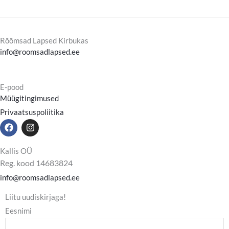
Rõõmsad Lapsed Kirbukas
info@roomsadlapsed.ee
E-pood
Müügitingimused
Privaatsuspoliitika
F
I
a
n
c
s
e
t
Kallis OÜ
b
a
Reg. kood 14683824
o
g
o
r
info@roomsadlapsed.ee
k
a
m
Liitu uudiskirjaga!
Eesnimi