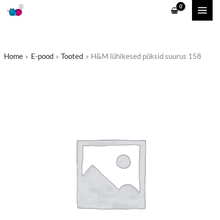
Skip
to
content
Home
E-pood
Tooted
H&M lühikesed püksid suurus 158