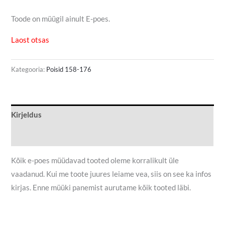
Toode on müügil ainult E-poes.
Laost otsas
Kategooria:
Poisid 158-176
Kirjeldus
Lisainfo
Kõik e-poes müüdavad tooted oleme korralikult üle
vaadanud. Kui me toote juures leiame vea, siis on see ka infos
kirjas. Enne müüki panemist aurutame kõik tooted läbi.