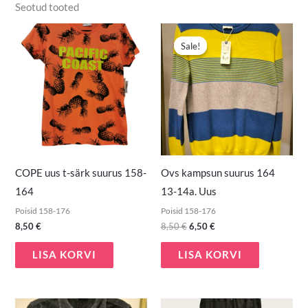
Seotud tooted
Algne
Praegune
hind
hind
Sale!
Sale!
oli:
on:
8,50 €.
6,50 €.
COPE uus t-särk suurus 158-
Ovs kampsun suurus 164
164
13-14a. Uus
Poisid 158-176
Poisid 158-176
8,50
€
8,50
€
6,50
€
LISA KORVI
LISA KORVI
Algne
Praegune
Algne
Praegune