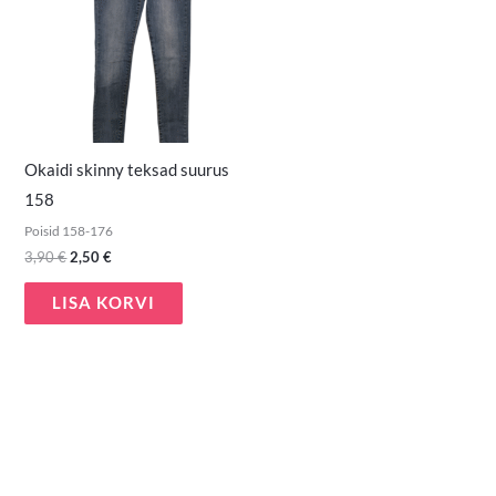
Okaidi skinny teksad suurus
158
Poisid 158-176
3,90
€
2,50
€
LISA KORVI