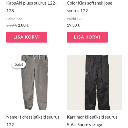
KappAhl pluus suurus 122-
Color Kids softshell jope
128
suurus 122
Poisid 122
Poisid 122
3,90
€
2,00
€
19,50
€
LISA KORVI
LISA KORVI
Algne
Praegune
hind
hind
Sale!
Sale!
oli:
on:
7,00 €.
4,90 €.
Name It dressipüksid suurus
Karrimor kilepüksid suurus
122
5-6a. Suure varuga