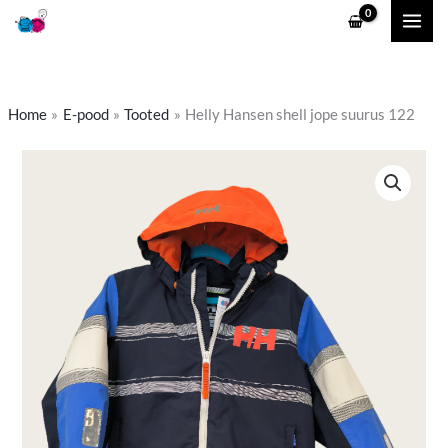
Skip
to
content
Home
E-pood
Tooted
Helly Hansen shell jope suurus 122