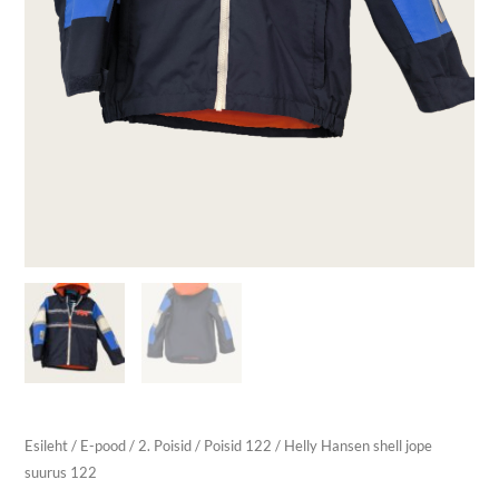
Esileht
/
E-pood
/
2. Poisid
/
Poisid 122
/ Helly Hansen shell jope
suurus 122