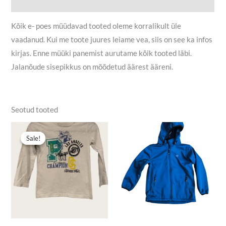
Lisainfo
Kõik e- poes müüdavad tooted oleme korralikult üle
vaadanud. Kui me toote juures leiame vea, siis on see ka infos
kirjas. Enne müüki panemist aurutame kõik tooted läbi.
Jalanõude sisepikkus on mõõdetud äärest ääreni.
Seotud tooted
Algne
Praegune
hind
hind
Sale!
Sale!
oli:
on:
3,90 €.
2,00 €.