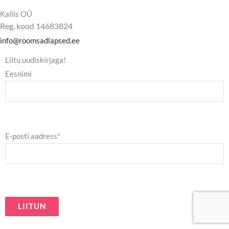
c
s
e
t
Kallis OÜ
b
a
Reg. kood 14683824
o
g
o
r
info@roomsadlapsed.ee
k
a
m
Liitu uudiskirjaga!
Eesnimi
E-posti aadress*