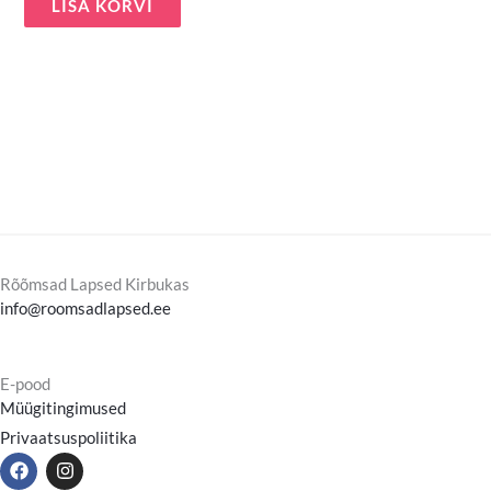
LISA KORVI
Rõõmsad Lapsed Kirbukas
info@roomsadlapsed.ee
E-pood
Müügitingimused
Privaatsuspoliitika
F
I
a
n