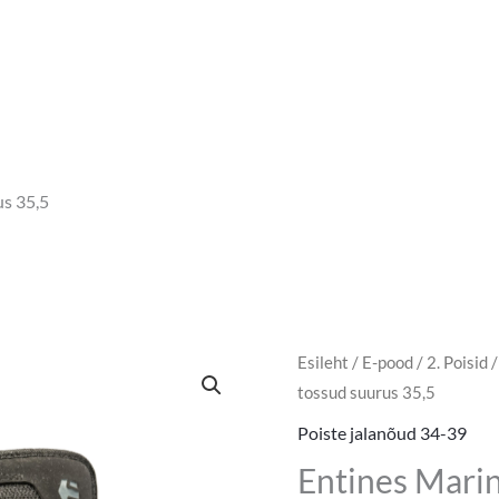
us 35,5
Entines
Esileht
/
E-pood
/
2. Poisid
Algne
P
tossud suurus 35,5
Marina
hind
h
Mid
Poiste jalanõud 34-39
tossud
oli:
o
Entines Mari
suurus