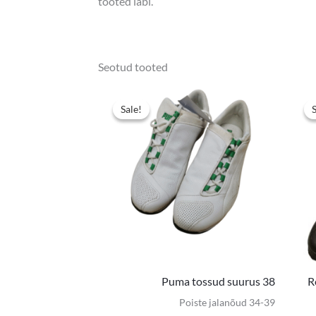
tooted läbi.
Seotud tooted
Algne
Praegun
hind
hind
Sale!
Sale!
oli:
on:
12,00 €.
8,00 €.
Puma tossud suurus 38
R
Poiste jalanõud 34-39