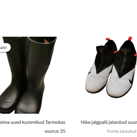
e
Algne
Praegune
hind
hind
Sale!
Sale!
oli:
on:
16,99 €.
14,00 €.
eima uued kummikud Tarmokas
Nike jalgpalli jalanõud suu
suurus 35
Poiste jalanõud