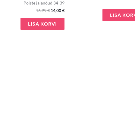
Poiste jalanõud 34-39
16,99
€
14,00
€
LISA KOR
LISA KORVI
e