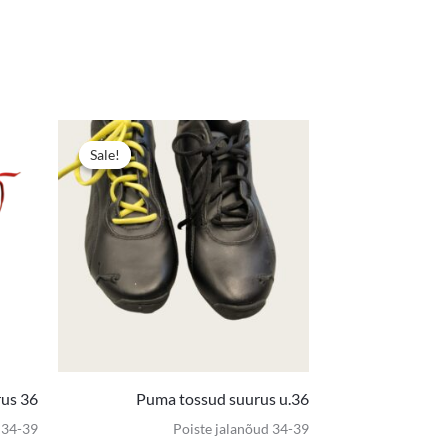
Algne
Praegune
hind
hind
Sale!
Sale!
oli:
on:
12,00 €.
8,00 €.
rus 36
Puma tossud suurus u.36
 34-39
Poiste jalanõud 34-39