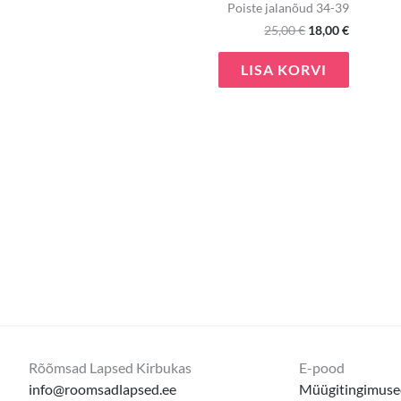
Poiste jalanõud 34-39
25,00
€
18,00
€
LISA KORVI
Rõõmsad Lapsed Kirbukas
E-pood
info@roomsadlapsed.ee
Müügitingimuse