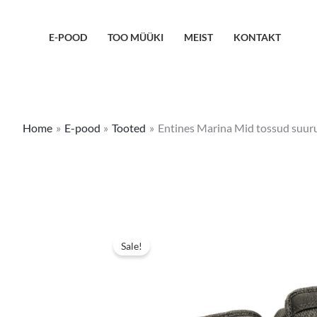
Skip
to
E-POOD
TOO MÜÜKI
MEIST
KONTAKT
content
Home
E-pood
Tooted
Entines Marina Mid tossud suur
Sale!