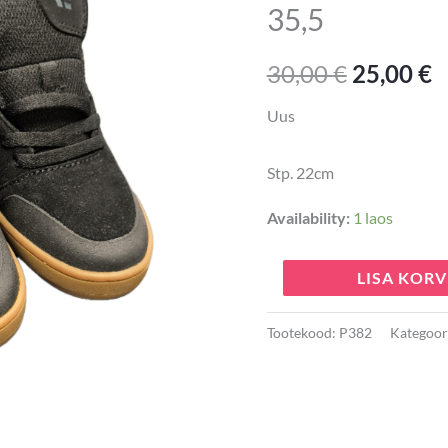
35,5
30,00 €.
2
35,5
kogus
30,00
€
25,00
€
Uus
Stp. 22cm
Availability:
1 laos
LISA KORV
Tootekood:
P382
Kategoor