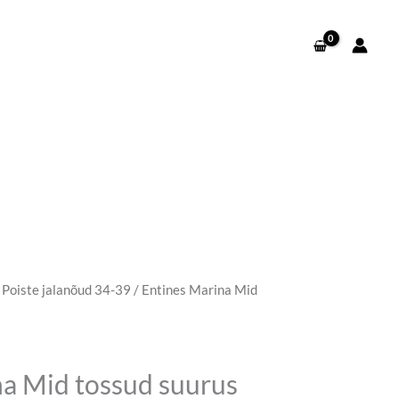
/
Poiste jalanõud 34-39
/ Entines Marina Mid
raegune
ind
n:
na Mid tossud suurus