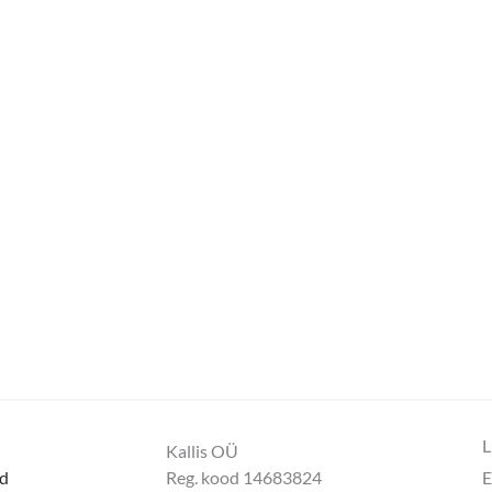
L
Kallis OÜ
d
Reg. kood 14683824
E