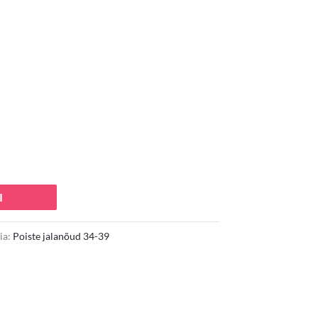
5,00 €.
I
ia:
Poiste jalanõud 34-39