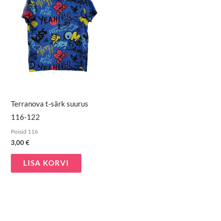
Terranova t-särk suurus
116-122
Poisid 116
3,00
€
LISA KORVI