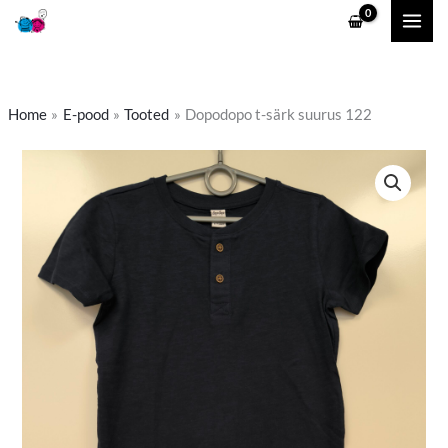
Skip
to
content
Home
E-pood
Tooted
Dopodopo t-särk suurus 122