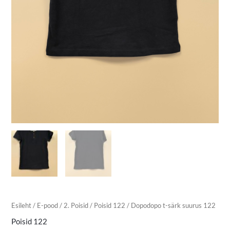
Esileht
/
E-pood
/
2. Poisid
/
Poisid 122
/ Dopodopo t-särk suurus 122
Poisid 122