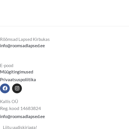
Rõõmsad Lapsed Kirbukas
info@roomsadlapsed.ee
E-pood
Müügitingimused
Privaatsuspoliitika
F
I
a
n
c
s
e
t
Kallis OÜ
b
a
Reg. kood 14683824
o
g
o
r
info@roomsadlapsed.ee
k
a
m
Liitu uudiskirjaga!