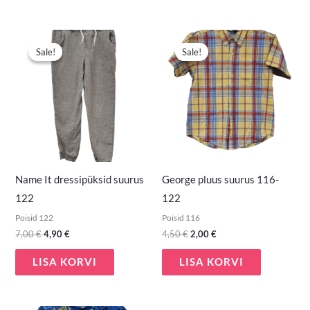
Algne
Praegune
Algne
Praegune
hind
hind
hind
hind
Sale!
Sale!
Sale!
Sale!
oli:
on:
oli:
on:
7,00 €.
4,90 €.
4,50 €.
2,00 €.
Name It dressipüksid suurus
George pluus suurus 116-
122
122
Poisid 122
Poisid 116
7,00
€
4,90
€
4,50
€
2,00
€
LISA KORVI
LISA KORVI