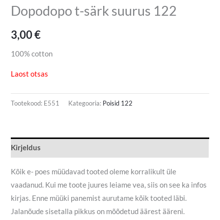
Dopodopo t-särk suurus 122
3,00
€
100% cotton
Laost otsas
Tootekood:
E551
Kategooria:
Poisid 122
Kirjeldus
Kõik e- poes müüdavad tooted oleme korralikult üle
vaadanud. Kui me toote juures leiame vea, siis on see ka infos
kirjas. Enne müüki panemist aurutame kõik tooted läbi.
Jalanõude sisetalla pikkus on mõõdetud äärest ääreni.