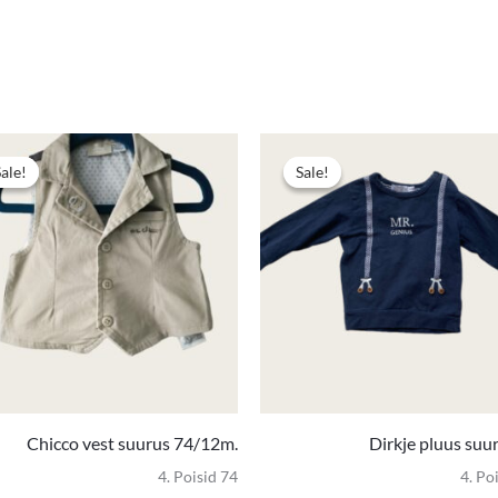
e
Algne
Praegune
hind
hind
Sale!
Sale!
Sale!
Sale!
oli:
on:
4,00 €.
2,00 €.
Chicco vest suurus 74/12m.
Dirkje pluus suu
4. Poisid 74
4. Po