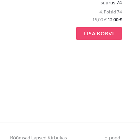
suurus 74
4. Poisid 74
15,00
€
12,00
€
LISA KORVI
Rõõmsad Lapsed Kirbukas
E-pood