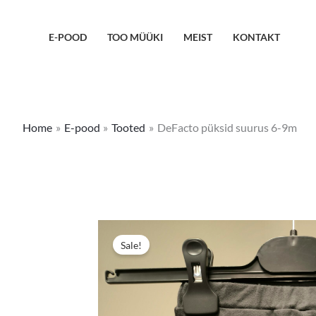
Skip
to
E-POOD
TOO MÜÜKI
MEIST
KONTAKT
content
Home
E-pood
Tooted
DeFacto püksid suurus 6-9m
Sale!