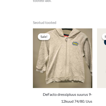
tooted läbi.
Seotud tooted
Algne
Praegun
hind
hind
Sale!
Sale!
oli:
on:
5,00 €.
3,50 €.
DeFacto dressipluus suurus 9-
12kuud 74/80. Uus