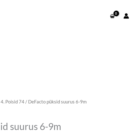
/
4. Poisid 74
/ DeFacto püksid suurus 6-9m
egune
d
id suurus 6-9m