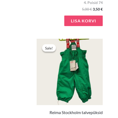
4. Poisid 74
5,00
€
3,50
€
LISA KORVI
Algne
Praegun
hind
hind
Sale!
Sale!
oli:
on:
15,00 €.
12,00 €.
Reima Stockholm talvepüksid