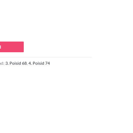
 €.
I
ad:
3. Poisid 68
,
4. Poisid 74