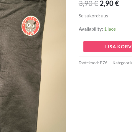
3,90
€
2,90
€
3,90 €.
2,90
kogus
Seisukord: uus
Availability:
1 laos
LISA KORV
Tootekood:
P76
Kategoori