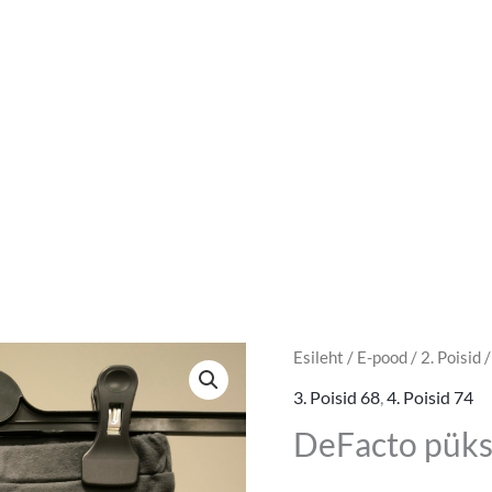
DeFacto
Esileht
/
E-pood
/
2. Poisid
Algne
Pra
püksid
3. Poisid 68
,
4. Poisid 74
hind
hin
suurus
DeFacto püks
6-
oli:
on:
9m