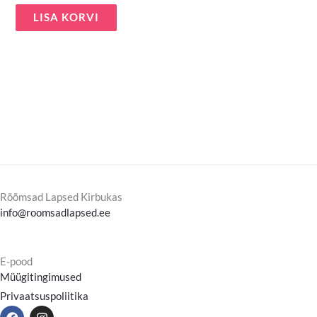
LISA KORVI
Rõõmsad Lapsed Kirbukas
info@roomsadlapsed.ee
E-pood
Müügitingimused
Privaatsuspoliitika
F
I