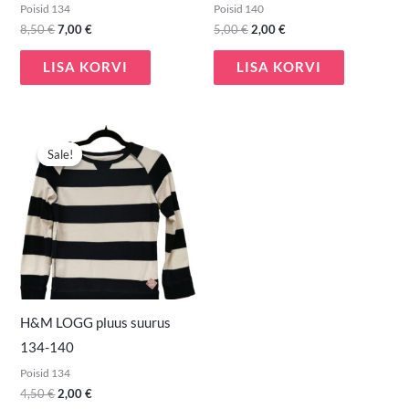
Poisid 134
Poisid 140
8,50
€
7,00
€
5,00
€
2,00
€
LISA KORVI
LISA KORVI
Algne
Praegune
hind
hind
Sale!
Sale!
oli:
on:
4,50 €.
2,00 €.
H&M LOGG pluus suurus
134-140
Poisid 134
4,50
€
2,00
€