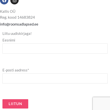
a
n
c
s
e
t
Kallis OÜ
b
a
Reg. kood 14683824
o
g
o
r
info@roomsadlapsed.ee
k
a
m
Liitu uudiskirjaga!
Eesnimi
E-posti aadress*