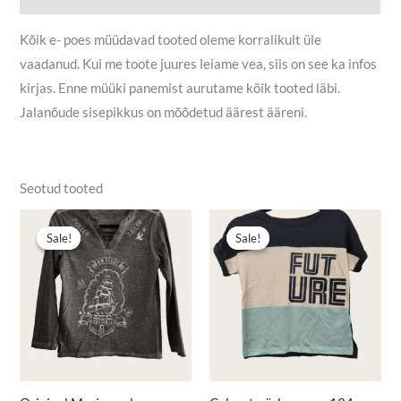
Kõik e- poes müüdavad tooted oleme korralikult üle
vaadanud. Kui me toote juures leiame vea, siis on see ka infos
kirjas. Enne müüki panemist aurutame kõik tooted läbi.
Jalanõude sisepikkus on mõõdetud äärest ääreni.
Seotud tooted
Algne
Praegune
Algne
Praegune
hind
hind
hind
hind
Sale!
Sale!
Sale!
Sale!
oli:
on:
oli:
on:
5,50 €.
4,00 €.
3,90 €.
2,50 €.