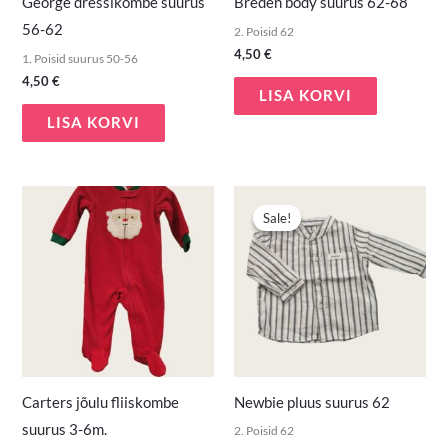
George dressikombe suurus
Breden body suurus 62-68
56-62
2. Poisid 62
4,50
€
1. Poisid suurus 50-56
4,50
€
LISA KORVI
LISA KORVI
Algne
Praegune
hind
hind
Sale!
Sale!
oli:
on:
5,00 €.
3,90 €.
Carters jõulu fliiskombe
Newbie pluus suurus 62
suurus 3-6m.
2. Poisid 62