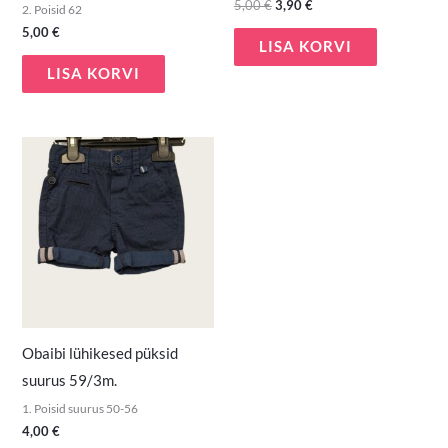
5,00
€
3,90
€
2. Poisid 62
5,00
€
LISA KORVI
LISA KORVI
Obaibi lühikesed püksid
suurus 59/3m.
1. Poisid suurus 50-56
4,00
€