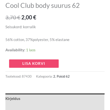
Cool Club body suurus 62
3,70
€
2,00
€
Seisukord: korralik
56% cotton, 37%polyester, 5% elastane
Availability:
1 laos
LISA KORVI
Tootekood:
87430
Kategooria:
2. Poisid 62
Kirjeldus
Lisainfo