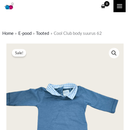
Skip
to
content
Home
E-pood
Tooted
Cool Club body suurus 62
Cool
Algne
Praegune
Sale!
Club
hind
hind
body
suurus
oli:
on:
62
3,70 €.
2,00 €.
kogus