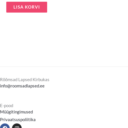
LISA KORVI
Rõõmsad Lapsed Kirbukas
info@roomsadlapsed.ee
E-pood
Müügitingimused
Privaatsuspoliitika
F
I