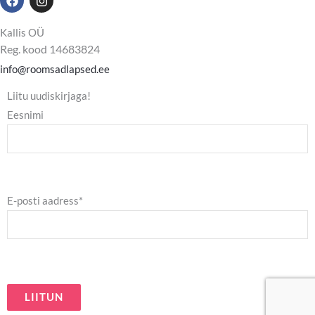
a
n
c
s
e
t
Kallis OÜ
b
a
Reg. kood 14683824
o
g
o
r
info@roomsadlapsed.ee
k
a
m
Liitu uudiskirjaga!
Eesnimi
E-posti aadress*