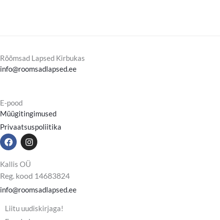
Rõõmsad Lapsed Kirbukas
info@roomsadlapsed.ee
E-pood
Müügitingimused
Privaatsuspoliitika
F
I
a
n
c
s
e
t
Kallis OÜ
b
a
Reg. kood 14683824
o
g
o
r
info@roomsadlapsed.ee
k
a
m
Liitu uudiskirjaga!