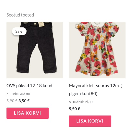
Seotud tooted
Algne
Praegune
hind
hind
Sale!
Sale!
oli:
on:
5,90 €.
3,50 €.
OVS püksid 12-18 kuud
Mayoral kleit suurus 12m. (
pigem kuni 80)
5. Tüdrukud 80
5,90
€
3,50
€
5. Tüdrukud 80
5,50
€
LISA KORVI
LISA KORVI