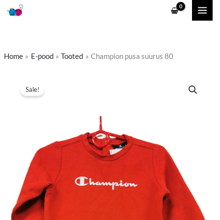
Skip
to
content
Home
E-pood
Tooted
Champion pusa suurus 80
Algne
Praegune
Sale!
hind
hind
oli:
on:
4,50 €.
3,00 €.