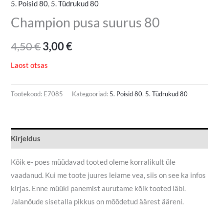
5. Poisid 80
,
5. Tüdrukud 80
Champion pusa suurus 80
4,50
€
3,00
€
Laost otsas
Tootekood:
E7085
Kategooriad:
5. Poisid 80
,
5. Tüdrukud 80
Kirjeldus
Kõik e- poes müüdavad tooted oleme korralikult üle
vaadanud. Kui me toote juures leiame vea, siis on see ka infos
kirjas. Enne müüki panemist aurutame kõik tooted läbi.
Jalanõude sisetalla pikkus on mõõdetud äärest ääreni.