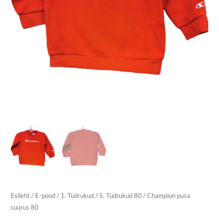
Esileht
/
E-pood
/
1. Tüdrukud
/
5. Tüdrukud 80
/ Champion pusa
suurus 80