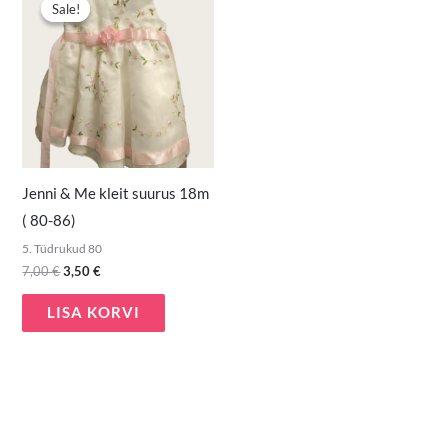
hind
hind
Sale!
Sale!
oli:
on:
7,00 €.
3,50 €.
Jenni & Me kleit suurus 18m
( 80-86)
5. Tüdrukud 80
7,00
€
3,50
€
LISA KORVI