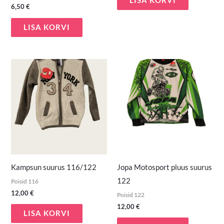
LISA KORVI
6,50
€
LISA KORVI
Kampsun suurus 116/122
Jopa Motosport pluus suurus
122
Poisid 116
12,00
€
Poisid 122
12,00
€
LISA KORVI