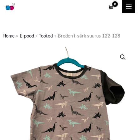
Skip
to
content
Home
E-pood
Tooted
Breden t-särk suurus 122-128