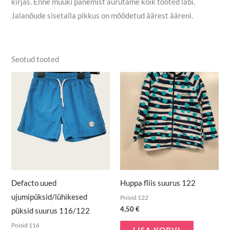
kirjas. Enne müüki panemist aurutame kõik tooted läbi.
Jalanõude sisetalla pikkus on mõõdetud äärest ääreni.
Seotud tooted
Defacto uued
Huppa fliis suurus 122
ujumipüksid/lühikesed
Poisid 122
4,50
€
püksid suurus 116/122
Poisid 116