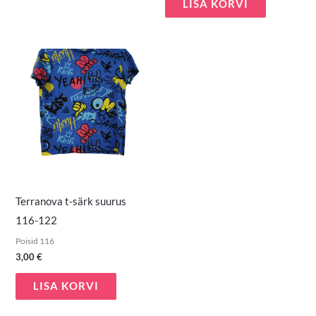
LISA KORVI
Terranova t-särk suurus
116-122
Poisid 116
3,00
€
LISA KORVI