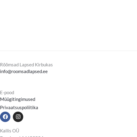
Rõõmsad Lapsed Kirbukas
info@roomsadlapsed.ee
E-pood
Müügitingimused
Privaatsuspoliitika
F
I
a
n
c
s
e
t
Kallis OÜ
b
a