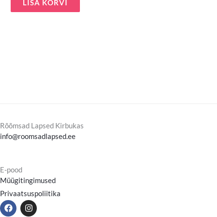
LISA KORVI
Rõõmsad Lapsed Kirbukas
info@roomsadlapsed.ee
E-pood
Müügitingimused
Privaatsuspoliitika
F
I
a
n