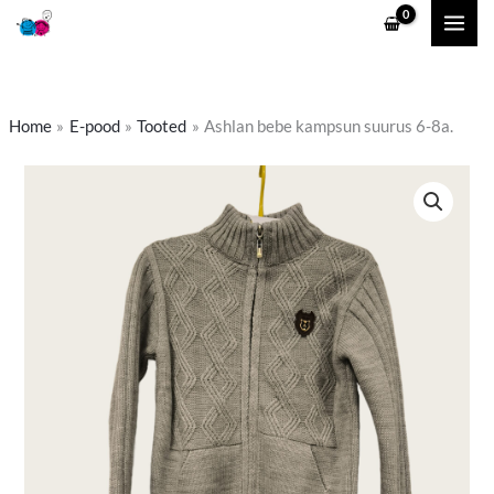
Skip
to
content
Home
E-pood
Tooted
Ashlan bebe kampsun suurus 6-8a.