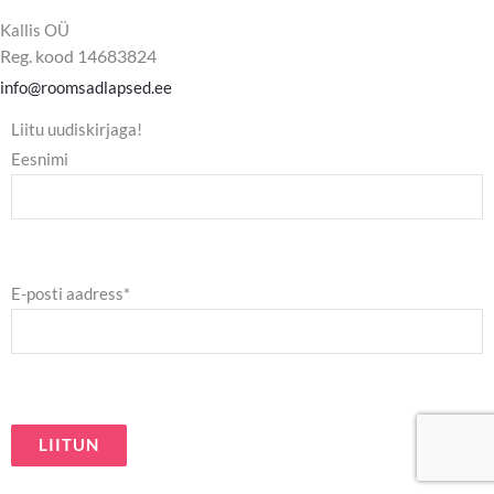
c
s
e
t
Kallis OÜ
b
a
Reg. kood 14683824
o
g
o
r
info@roomsadlapsed.ee
k
a
m
Liitu uudiskirjaga!
Eesnimi
E-posti aadress*