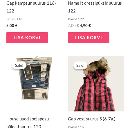
Gap kampsun suurus 116-
Name It dressipüksid suurus
122
122
Poisid 116
Poisid 122
5,00
€
7,00
€
4,90
€
LISA KORVI
LISA KORVI
Algne
Praegune
Algne
Praegune
hind
hind
hind
hind
Sale!
Sale!
Sale!
Sale!
oli:
on:
oli:
on:
7,00 €.
5,50 €.
8,00 €.
5,50 €.
House uued soojapesu
Gap vest suurus S (6-7a.)
püksid suurus 120
Poisid 116