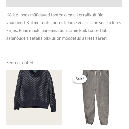
Lisainfo
Kõik e- poes müüdavad tooted oleme korralikult üle
vaadanud. Kui me toote juures leiame vea, siis on see ka infos
kirjas. Enne müüki panemist aurutame kõik tooted läbi.
Jalanõude sisetalla pikkus on mõõdetud äärest ääreni.
Seotud tooted
Algne
Praegune
hind
hind
Sale!
Sale!
oli:
on:
7,00 €.
4,90 €.