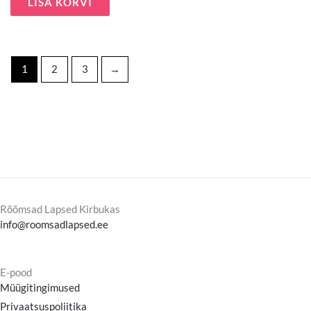
LISA KORVI
1
2
3
→
Rõõmsad Lapsed Kirbukas
info@roomsadlapsed.ee
E-pood
Müügitingimused
Privaatsuspoliitika