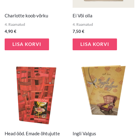
Charlotte koob võrku
Ei Või olla
4. Raamatud
4. Raamatud
4,90
€
7,50
€
LISA KORVI
LISA KORVI
Head ööd. Emade õhtujutte
Ingli Valgus