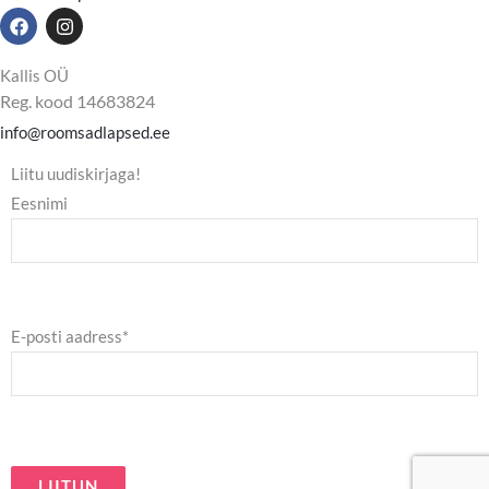
F
I
a
n
c
s
e
t
Kallis OÜ
b
a
Reg. kood 14683824
o
g
o
r
info@roomsadlapsed.ee
k
a
m
Liitu uudiskirjaga!
Eesnimi
E-posti aadress*