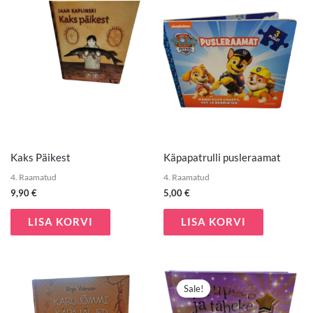
Kaks Päikest
Käpapatrulli pusleraamat
4. Raamatud
4. Raamatud
9,90
€
5,00
€
LISA KORVI
LISA KORVI
Algne
Praegune
hind
hind
Sale!
oli:
on:
7,00 €.
3,50 €.