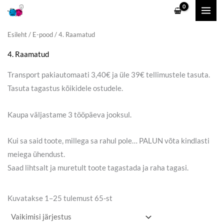
Skip
to
content
Esileht
/
E-pood
/ 4. Raamatud
4. Raamatud
Transport pakiautomaati 3,40€ ja üle 39€ tellimustele tasuta.
Tasuta tagastus kõikidele ostudele.
Kaupa väljastame 3 tööpäeva jooksul.
Kui sa said toote, millega sa rahul pole… PALUN võta kindlasti
meiega ühendust.
Saad lihtsalt ja muretult toote tagastada ja raha tagasi.
Kuvatakse 1–25 tulemust 65-st