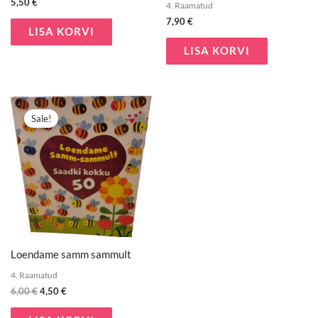
5,50
€
4. Raamatud
7,90
€
LISA KORVI
LISA KORVI
Algne
Praegune
hind
hind
Sale!
oli:
on:
6,00 €.
4,50 €.
Loendame samm sammult
4. Raamatud
6,00
€
4,50
€