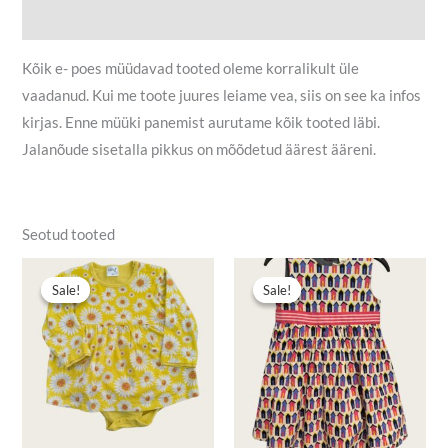
Lisainfo
Kõik e- poes müüdavad tooted oleme korralikult üle
vaadanud. Kui me toote juures leiame vea, siis on see ka infos
kirjas. Enne müüki panemist aurutame kõik tooted läbi.
Jalanõude sisetalla pikkus on mõõdetud äärest ääreni.
Seotud tooted
Algne
Praegune
Algne
Praegune
hind
hind
hind
hind
Sale!
Sale!
Sale!
Sale!
oli:
on:
oli:
on:
4,50 €.
2,80 €.
5,90 €.
4,00 €.