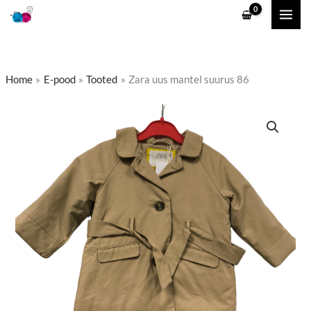
Skip
to
content
Home
E-pood
Tooted
Zara uus mantel suurus 86
Zara
uus
mantel
suurus
86
kogus