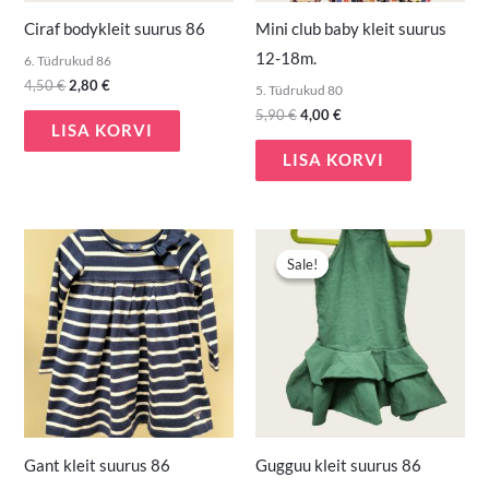
Ciraf bodykleit suurus 86
Mini club baby kleit suurus
12-18m.
6. Tüdrukud 86
4,50
€
2,80
€
5. Tüdrukud 80
5,90
€
4,00
€
LISA KORVI
LISA KORVI
Algne
Praegune
hind
hind
Sale!
Sale!
oli:
on:
6,90 €.
5,50 €.
Gant kleit suurus 86
Gugguu kleit suurus 86