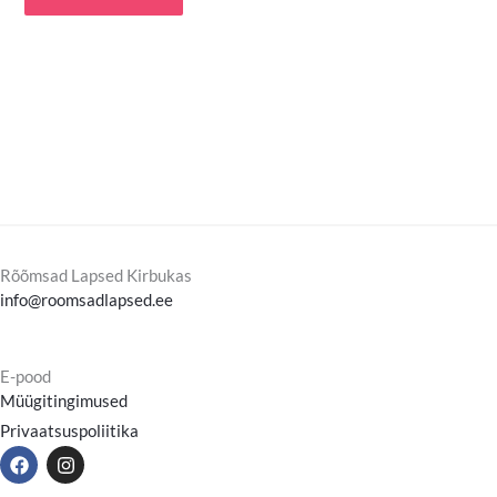
Rõõmsad Lapsed Kirbukas
info@roomsadlapsed.ee
E-pood
Müügitingimused
Privaatsuspoliitika
F
I
a
n
c
s