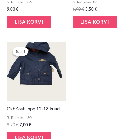
6. Tüdrukud 86
6. Tüdrukud 86
9,00
€
6,90
€
5,50
€
LISA KORVI
LISA KORVI
Algne
Praegune
hind
hind
Sale!
Sale!
oli:
on:
9,90 €.
7,00 €.
OshKosh jope 12-18 kuud.
5. Tüdrukud 80
9,90
€
7,00
€
LISA KORVI