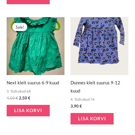
Algne
Praegune
hind
hind
Sale!
Sale!
oli:
on:
4,50 €.
2,50 €.
Next kleit suurus 6-9 kuud
Dunnes kleit suurus 9-12
kuud
3. Tüdrukud 68
4,50
€
2,50
€
4. Tüdrukud 74
3,90
€
LISA KORVI
LISA KORVI