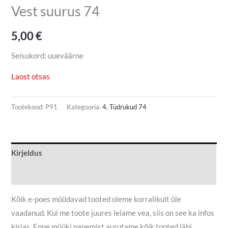
Vest suurus 74
5,00
€
Seisukord: uueväärne
Laost otsas
Tootekood:
P91
Kategooria:
4. Tüdrukud 74
Kirjeldus
Lisainfo
Kõik e-poes müüdavad tooted oleme korralikult üle
vaadanud. Kui me toote juures leiame vea, siis on see ka infos
kirjas. Enne müüki panemist aurutame kõik tooted läbi.