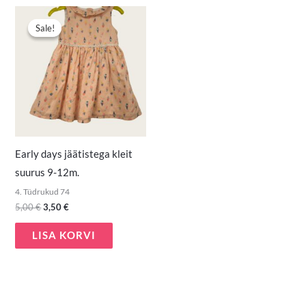
Algne
Praegune
hind
hind
Sale!
Sale!
oli:
on:
5,00 €.
3,50 €.
Early days jäätistega kleit
suurus 9-12m.
4. Tüdrukud 74
5,00
€
3,50
€
LISA KORVI