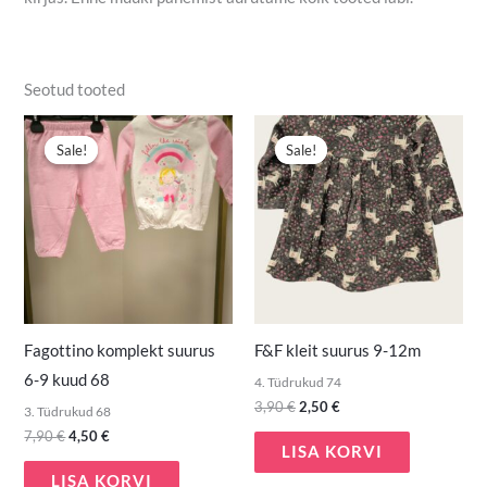
Seotud tooted
Algne
Praegune
Algne
Praegune
hind
hind
hind
hind
Sale!
Sale!
Sale!
Sale!
oli:
on:
oli:
on:
7,90 €.
4,50 €.
3,90 €.
2,50 €.
Fagottino komplekt suurus
F&F kleit suurus 9-12m
6-9 kuud 68
4. Tüdrukud 74
3,90
€
2,50
€
3. Tüdrukud 68
7,90
€
4,50
€
LISA KORVI
LISA KORVI