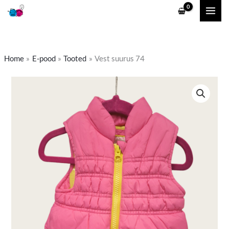
Skip
to
content
Home
E-pood
Tooted
Vest suurus 74