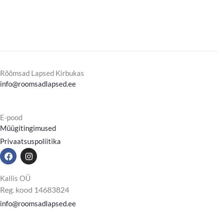
Rõõmsad Lapsed Kirbukas
info@roomsadlapsed.ee
E-pood
Müügitingimused
Privaatsuspoliitika
F
I
a
n
c
s
e
t
Kallis OÜ
b
a
Reg. kood 14683824
o
g
o
r
info@roomsadlapsed.ee
k
a
m