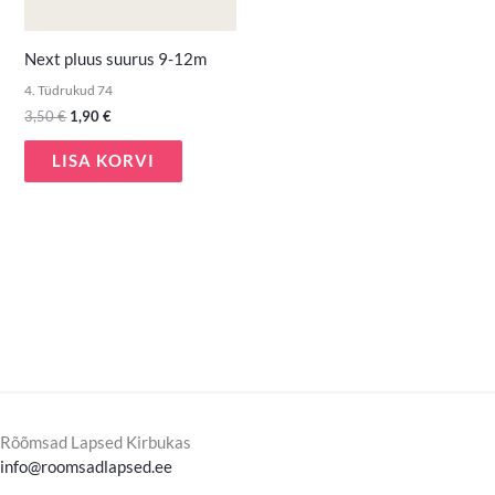
Next pluus suurus 9-12m
4. Tüdrukud 74
3,50
€
1,90
€
LISA KORVI
Rõõmsad Lapsed Kirbukas
info@roomsadlapsed.ee