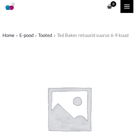
Skip
to
content
Home
E-pood
Tooted
Ted Baker retuusid suurus 6-9 kuud