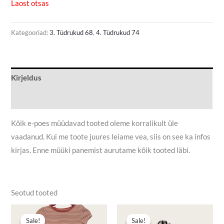
Laost otsas
Kategooriad:
3. Tüdrukud 68
,
4. Tüdrukud 74
Kirjeldus
Lisainfo
Kõik e-poes müüdavad tooted oleme korralikult üle
vaadanud. Kui me toote juures leiame vea, siis on see ka infos
kirjas. Enne müüki panemist aurutame kõik tooted läbi.
Seotud tooted
Algne
Praegune
Algne
Praegune
hind
hind
hind
hind
Sale!
Sale!
Sale!
Sale!