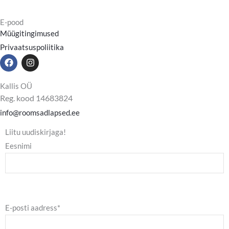
E-pood
Müügitingimused
Privaatsuspoliitika
F
I
a
n
c
s
e
t
Kallis OÜ
b
a
Reg. kood 14683824
o
g
o
r
info@roomsadlapsed.ee
k
a
m
Liitu uudiskirjaga!
Eesnimi
E-posti aadress*