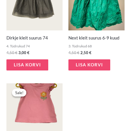
Dirkje kleit suurus 74
Next kleit suurus 6-9 kuud
4. Tüdrukud 74
3. Tüdrukud 68
4,50
€
3,00
€
4,50
€
2,50
€
LISA KORVI
LISA KORVI
Algne
Praegune
hind
hind
Sale!
Sale!
oli:
on:
3,50 €.
1,90 €.