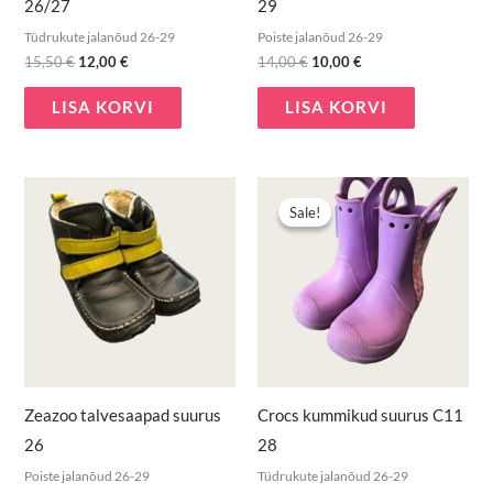
26/27
29
Tüdrukute jalanõud 26-29
Poiste jalanõud 26-29
15,50
€
12,00
€
14,00
€
10,00
€
LISA KORVI
LISA KORVI
Algne
Praegune
hind
hind
Sale!
Sale!
oli:
on:
9,90 €.
7,00 €.
Zeazoo talvesaapad suurus
Crocs kummikud suurus C11
26
28
Poiste jalanõud 26-29
Tüdrukute jalanõud 26-29