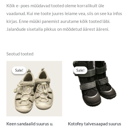
Kõik e- poes müüdavad tooted oleme korralikult üle
vaadanud. Kui me toote juures leiame vea, siis on see ka infos
kirjas. Enne müüki panemist aurutame kõik tooted läbi.
Jalanõude sisetalla pikkus on mõõdetud äärest ääreni.
Seotud tooted
Algne
Praegune
Algne
Praegune
hind
hind
hind
hind
Sale!
Sale!
Sale!
Sale!
oli:
on:
oli:
on:
15,50 €.
12,00 €.
14,00 €.
10,00 €.
Keen sandaalid suurus u.
Kotofey talvesaapad suurus