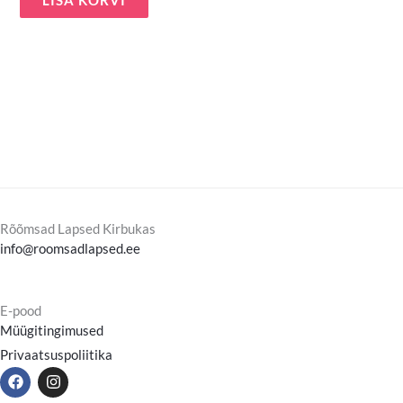
LISA KORVI
Rõõmsad Lapsed Kirbukas
info@roomsadlapsed.ee
E-pood
Müügitingimused
Privaatsuspoliitika
F
I
a
n