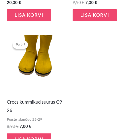
20,00
€
9,90
€
7,00
€
LISA KORVI
LISA KORVI
Algne
Praegune
hind
hind
Sale!
Sale!
oli:
on:
8,90 €.
7,00 €.
Crocs kummikud suurus C9
26
Poiste jalanõud 26-29
8,90
€
7,00
€