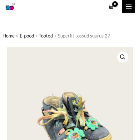
Skip
to
content
Home
E-pood
Tooted
Superfit tossud suurus 27