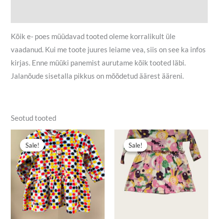
Lisainfo
Kõik e- poes müüdavad tooted oleme korralikult üle
vaadanud. Kui me toote juures leiame vea, siis on see ka infos
kirjas. Enne müüki panemist aurutame kõik tooted läbi.
Jalanõude sisetalla pikkus on mõõdetud äärest ääreni.
Seotud tooted
Algne
Praegune
Algne
Praegune
hind
hind
hind
hind
Sale!
Sale!
Sale!
Sale!
oli:
on:
oli:
on:
5,00 €.
2,90 €.
3,80 €.
2,90 €.