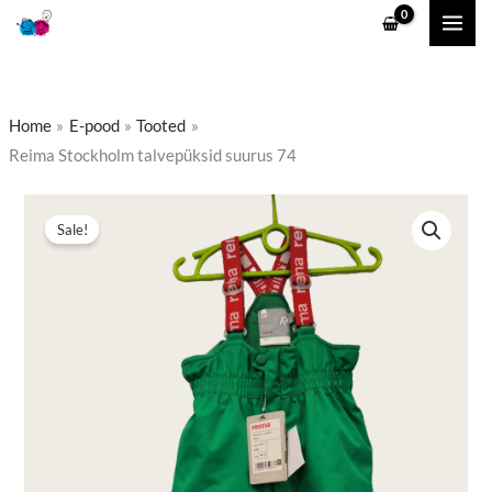
Skip
to
content
Home
E-pood
Tooted
Reima Stockholm talvepüksid suurus 74
Reima
Algne
Praegune
Sale!
Stockholm
hind
hind
talvepüksid
suurus
oli:
on:
74
15,00 €.
12,00 €.
kogus