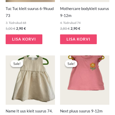
Tuc Tuc kleit suurus 6-9kuud
Mothercare bodykleit suurus
73
9-12m
3. Tüdrukud 68
4. Tüdrukud 74
5,00
€
2,90
€
3,80
€
2,90
€
LISA KORVI
LISA KORVI
Algne
Praegune
Algne
Praegune
hind
hind
hind
hind
Sale!
Sale!
Sale!
Sale!
oli:
on:
oli:
on:
14,90 €.
9,90 €.
3,50 €.
1,90 €.
Name It uus kleit suurus 74.
Next pluus suurus 9-12m