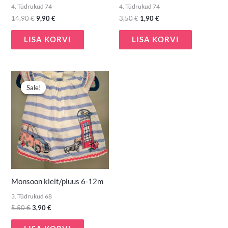
4. Tüdrukud 74
4. Tüdrukud 74
14,90
€
9,90
€
3,50
€
1,90
€
LISA KORVI
LISA KORVI
Algne
Praegune
hind
hind
Sale!
Sale!
oli:
on:
5,50 €.
3,90 €.
Monsoon kleit/pluus 6-12m
3. Tüdrukud 68
5,50
€
3,90
€