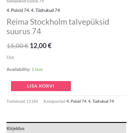
talvepüksid suurus 74
4. Poisid 74
,
4. Tüdrukud 74
Reima Stockholm talvepüksid
suurus 74
15,00
€
12,00
€
Uus
Availability:
1 laos
LISA KORVI
Tootekood:
12186
Kategooriad:
4. Poisid 74
,
4. Tüdrukud 74
Kirjeldus