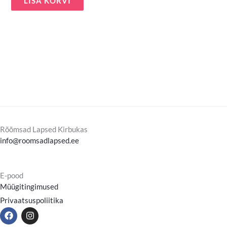
LISA KORVI
Rõõmsad Lapsed Kirbukas
info@roomsadlapsed.ee
E-pood
Müügitingimused
Privaatsuspoliitika
F
I
a
n