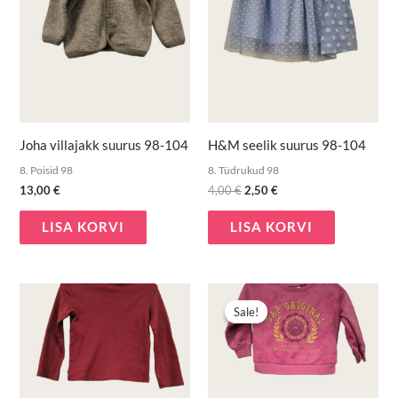
4,00 €.
2,50 €.
Joha villajakk suurus 98-104
H&M seelik suurus 98-104
8. Poisid 98
8. Tüdrukud 98
13,00
€
4,00
€
2,50
€
LISA KORVI
LISA KORVI
Algne
Praegune
hind
hind
Sale!
Sale!
oli:
on:
4,50 €.
3,50 €.