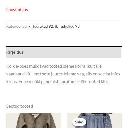
Laost otsas
Kategooriad:
7. Tüdrukud 92
,
8. Tüdrukud 98
Kirjeldus
Kõik e-poes müüdavad tooted oleme korralikult üle
vaadanud. Kui me toote juures leiame vea, siis on see ka infos
kirjas. Enne müüki panemist aurutame kõik tooted läbi.
Seotud tooted
Algne
Praegune
hind
hind
Sale!
Sale!
oli:
on: