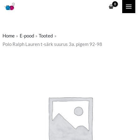
Skip
to
content
Home
E-pood
Tooted
Polo Ralph Lauren t-särk suurus 3a. pigem 92-98