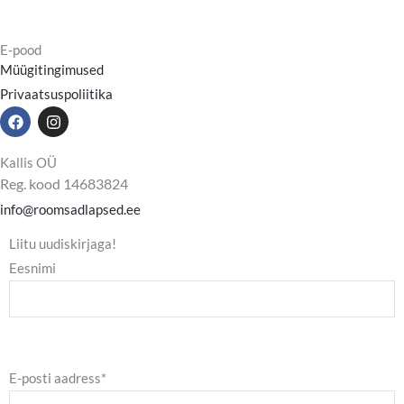
E-pood
Müügitingimused
Privaatsuspoliitika
F
I
a
n
c
s
e
t
Kallis OÜ
b
a
Reg. kood 14683824
o
g
o
r
info@roomsadlapsed.ee
k
a
m
Liitu uudiskirjaga!
Eesnimi
E-posti aadress*