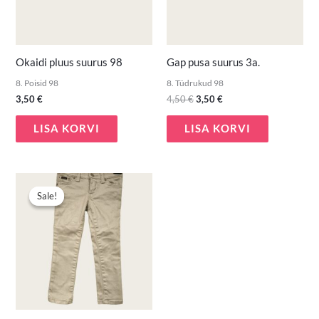
Okaidi pluus suurus 98
Gap pusa suurus 3a.
8. Poisid 98
8. Tüdrukud 98
3,50
€
4,50
€
3,50
€
LISA KORVI
LISA KORVI
Algne
Praegune
hind
hind
Sale!
Sale!
oli:
on:
9,90 €.
7,00 €.