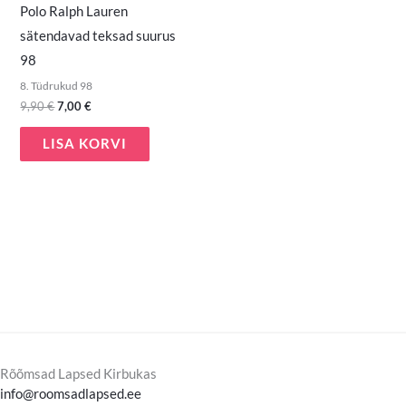
Polo Ralph Lauren
sätendavad teksad suurus
98
8. Tüdrukud 98
9,90
€
7,00
€
LISA KORVI
Rõõmsad Lapsed Kirbukas
info@roomsadlapsed.ee